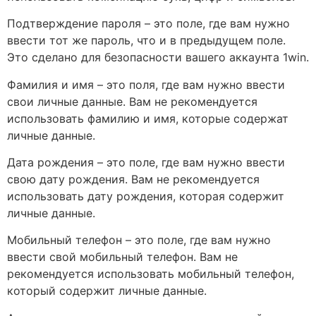
Подтверждение пароля – это поле, где вам нужно
ввести тот же пароль, что и в предыдущем поле.
Это сделано для безопасности вашего аккаунта 1win.
Фамилия и имя – это поля, где вам нужно ввести
свои личные данные. Вам не рекомендуется
использовать фамилию и имя, которые содержат
личные данные.
Дата рождения – это поле, где вам нужно ввести
свою дату рождения. Вам не рекомендуется
использовать дату рождения, которая содержит
личные данные.
Мобильный телефон – это поле, где вам нужно
ввести свой мобильный телефон. Вам не
рекомендуется использовать мобильный телефон,
который содержит личные данные.