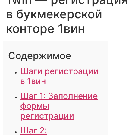
в букмекерской
конторе 1вин
Содержимое
Шаги регистрации
в 1вин
Шаг 1: Заполнение
формы
регистрации
Шаг 2: