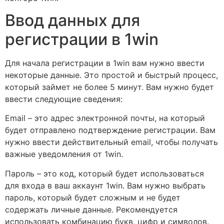
Ввод данных для
регистрации в 1win
Для начала регистрации в 1win вам нужно ввести
некоторые данные. Это простой и быстрый процесс,
который займет не более 5 минут. Вам нужно будет
ввести следующие сведения:
Email – это адрес электронной почты, на который
будет отправлено подтверждение регистрации. Вам
нужно ввести действительный email, чтобы получать
важные уведомления от 1win.
Пароль – это код, который будет использоваться
для входа в ваш аккаунт 1win. Вам нужно выбрать
пароль, который будет сложным и не будет
содержать личные данные. Рекомендуется
использовать комбинацию букв, цифр и символов.