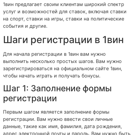
1вин предлагает своим клиентам широкий спектр
услуг и возможностей для ставок, включая ставки
на спорт, ставки на игры, ставки на политические
события и другие.
Шаги регистрации в 1вин
Для начала регистрации в 1вин вам нужно
выполнить несколько простых шагов. Вам нужно
зарегистрироваться на официальном сайте 1вин,
чтобы начать играть и получать бонусы.
Шаг 1: Заполнение формы
регистрации
Первым шагом является заполнение формы
регистрации. Вам нужно ввести свои личные
данные, такие как имя, фамилия, дата рождения,
адрес электронной почты и пароль. Вам нужно быть