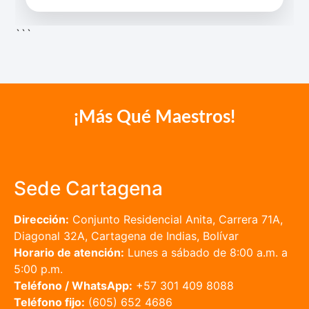
```
¡Más Qué Maestros!
Sede Cartagena
Dirección:
Conjunto Residencial Anita, Carrera 71A,
Diagonal 32A, Cartagena de Indias, Bolívar
Horario de atención:
Lunes a sábado de 8:00 a.m. a
5:00 p.m.
Teléfono / WhatsApp:
+57 301 409 8088
Teléfono fijo:
(605) 652 4686