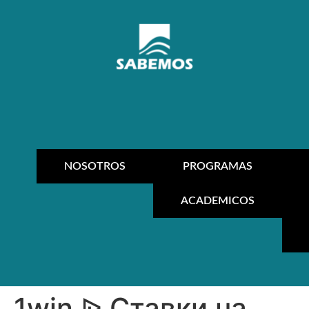
NOSOTROS
PROGRAMAS
ACADEMICOS
1win ᐉ Ставки на