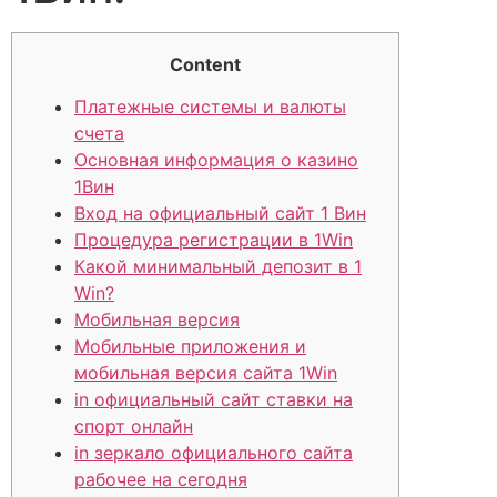
Content
Платежные системы и валюты
счета
Основная информация о казино
1Вин
Вход на официальный сайт 1 Вин
Процедура регистрации в 1Win
Какой минимальный депозит в 1
Win?
Мобильная версия
Мобильные приложения и
мобильная версия сайта 1Win
in официальный сайт ставки на
спорт онлайн
in зеркало официального сайта
рабочее на сегодня