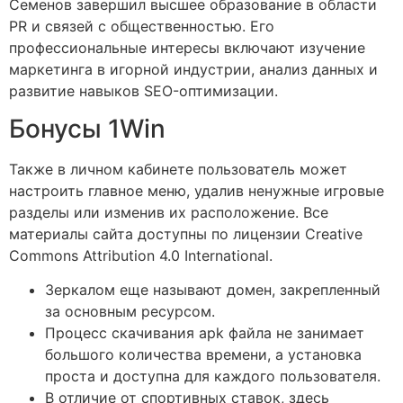
Семенов завершил высшее образование в области
PR и связей с общественностью. Его
профессиональные интересы включают изучение
маркетинга в игорной индустрии, анализ данных и
развитие навыков SEO-оптимизации.
Бонусы 1Win
Также в личном кабинете пользователь может
настроить главное меню, удалив ненужные игровые
разделы или изменив их расположение. Все
материалы сайта доступны по лицензии Creative
Commons Attribution 4.0 International.
Зеркалом еще называют домен, закрепленный
за основным ресурсом.
Процесс скачивания apk файла не занимает
большого количества времени, а установка
проста и доступна для каждого пользователя.
В отличие от спортивных ставок, здесь