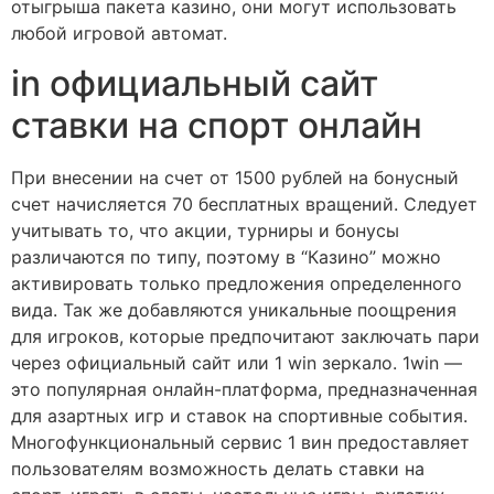
отыгрыша пакета казино, они могут использовать
любой игровой автомат.
in официальный сайт
ставки на спорт онлайн
При внесении на счет от 1500 рублей на бонусный
счет начисляется 70 бесплатных вращений. Следует
учитывать то, что акции, турниры и бонусы
различаются по типу, поэтому в “Казино” можно
активировать только предложения определенного
вида. Так же добавляются уникальные поощрения
для игроков, которые предпочитают заключать пари
через официальный сайт или 1 win зеркало. 1win —
это популярная онлайн-платформа, предназначенная
для азартных игр и ставок на спортивные события.
Многофункциональный сервис 1 вин предоставляет
пользователям возможность делать ставки на