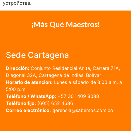
устройства.
¡Más Qué Maestros!
Sede Cartagena
Dirección:
Conjunto Residencial Anita, Carrera 71A,
Diagonal 32A, Cartagena de Indias, Bolívar
Horario de atención:
Lunes a sábado de 8:00 a.m. a
5:00 p.m.
Teléfono / WhatsApp:
+57 301 409 8088
Teléfono fijo:
(605) 652 4686
Correo electrónico:
gerencia@sabemos.com.co