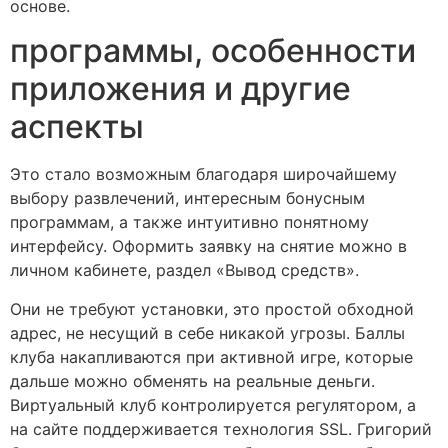
основе.
программы, особенности
приложения и другие
аспекты
Это стало возможным благодаря широчайшему
выбору развлечений, интересным бонусным
программам, а также интуитивно понятному
интерфейсу. Оформить заявку на снятие можно в
личном кабинете, раздел «Вывод средств».
Они не требуют установки, это простой обходной
адрес, не несущий в себе никакой угрозы. Баллы
клуба накапливаются при активной игре, которые
дальше можно обменять на реальные деньги.
Виртуальный клуб контролируется регулятором, а
на сайте поддерживается технология SSL. Григорий