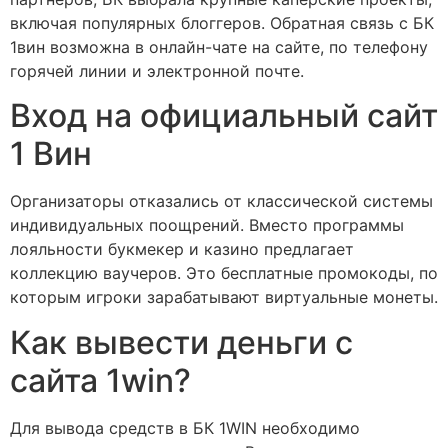
включая популярных блоггеров. Обратная связь с БК
1вин возможна в онлайн-чате на сайте, по телефону
горячей линии и электронной почте.
Вход на официальный сайт
1 Вин
Организаторы отказались от классической системы
индивидуальных поощрений. Вместо программы
лояльности букмекер и казино предлагает
коллекцию ваучеров. Это бесплатные промокоды, по
которым игроки зарабатывают виртуальные монеты.
Как вывести деньги с
сайта 1win?
Для вывода средств в БК 1WIN необходимо