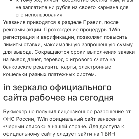
не заплатите ни рубля из своего кармана для
его использования.
Указания приводятся в разделе Правил, после
рекламы акции. Прохождение процедуры 1Win
регистрация и верификации, позволяет повысить
лимиты ставки, максимальную запрошенную сумму
для вывода. Сокращаются сроки выполнения заявки
на вывод денег, перевод с игрового счета на
банковские реквизиты карты, электронные
кошельки разных платежных систем.
in зеркало официального
сайта рабочее на сегодня
Букмекер не получил лицензионное разрешение от
ФНС России, 1Win официальный сайт занесен в
«черный список» в нашей стране. Для доступа к
официальному сайту следует зайти на 1 ВИН