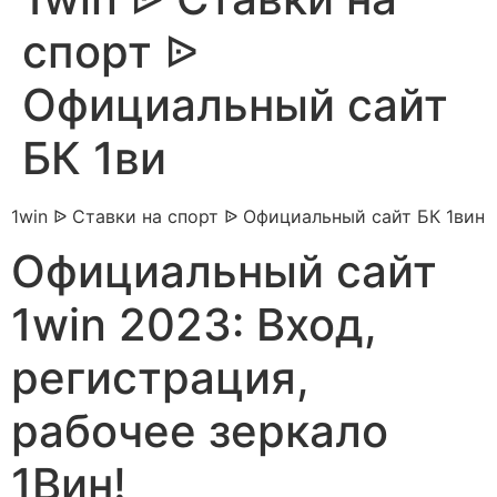
спорт ᐉ
Официальный сайт
БК 1ви
1win ᐉ Ставки на спорт ᐉ Официальный сайт БК 1вин
Официальный сайт
1win 2023: Вход,
регистрация,
рабочее зеркало
1Вин!