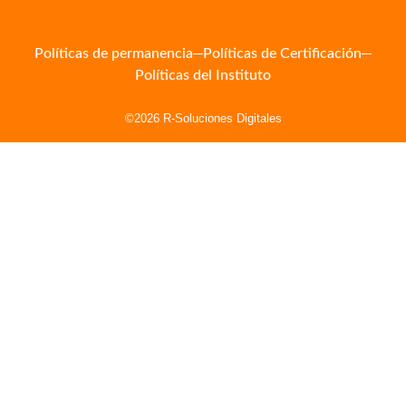
Políticas de permanencia
Políticas de Certificación
Políticas del Instituto
©2026 R-Soluciones Digitales