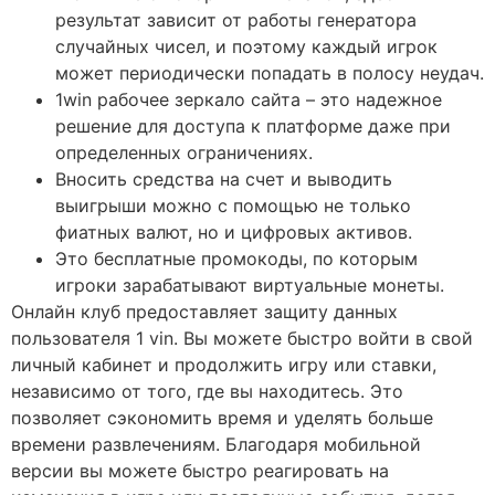
результат зависит от работы генератора
случайных чисел, и поэтому каждый игрок
может периодически попадать в полосу неудач.
1win рабочее зеркало сайта – это надежное
решение для доступа к платформе даже при
определенных ограничениях.
Вносить средства на счет и выводить
выигрыши можно с помощью не только
фиатных валют, но и цифровых активов.
Это бесплатные промокоды, по которым
игроки зарабатывают виртуальные монеты.
Онлайн клуб предоставляет защиту данных
пользователя 1 vin. Вы можете быстро войти в свой
личный кабинет и продолжить игру или ставки,
независимо от того, где вы находитесь. Это
позволяет сэкономить время и уделять больше
времени развлечениям. Благодаря мобильной
версии вы можете быстро реагировать на