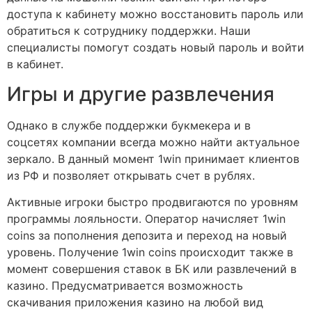
доступа к кабинету можно восстановить пароль или
обратиться к сотруднику поддержки. Наши
специалисты помогут создать новый пароль и войти
в кабинет.
Игры и другие развлечения
Однако в службе поддержки букмекера и в
соцсетях компании всегда можно найти актуальное
зеркало. В данный момент 1win принимает клиентов
из РФ и позволяет открывать счет в рублях.
Активные игроки быстро продвигаются по уровням
программы лояльности. Оператор начисляет 1win
coins за пополнения депозита и переход на новый
уровень. Получение 1win coins происходит также в
момент совершения ставок в БК или развлечений в
казино. Предусматривается возможность
скачивания приложения казино на любой вид