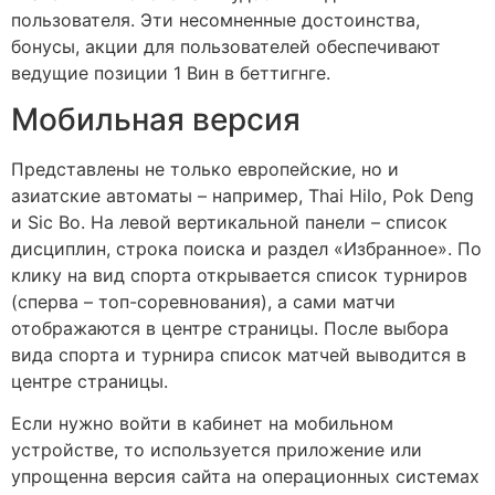
пользователя. Эти несомненные достоинства,
бонусы, акции для пользователей обеспечивают
ведущие позиции 1 Вин в беттигнге.
Мобильная версия
Представлены не только европейские, но и
азиатские автоматы – например, Thai Hilo, Pok Deng
и Sic Bo. На левой вертикальной панели – список
дисциплин, строка поиска и раздел «Избранное». По
клику на вид спорта открывается список турниров
(сперва – топ-соревнования), а сами матчи
отображаются в центре страницы. После выбора
вида спорта и турнира список матчей выводится в
центре страницы.
Если нужно войти в кабинет на мобильном
устройстве, то используется приложение или
упрощенна версия сайта на операционных системах