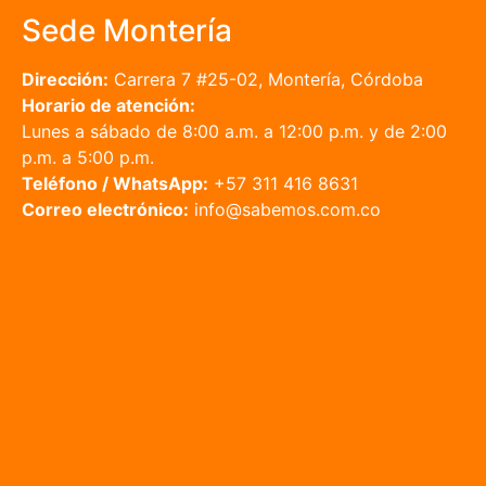
Sede Montería
Dirección:
Carrera 7 #25-02, Montería, Córdoba
Horario de atención:
Lunes a sábado de 8:00 a.m. a 12:00 p.m. y de 2:00
p.m. a 5:00 p.m.
Teléfono / WhatsApp:
+57 311 416 8631
Correo electrónico:
info@sabemos.com.co