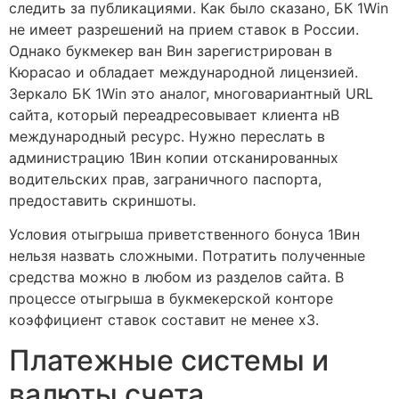
следить за публикациями. Как было сказано, БК 1Win
не имеет разрешений на прием ставок в России.
Однако букмекер ван Вин зарегистрирован в
Кюрасао и обладает международной лицензией.
Зеркало БК 1Win это аналог, многовариантный URL
сайта, который переадресовывает клиента нВ
международный ресурс. Нужно переслать в
администрацию 1Вин копии отсканированных
водительских прав, заграничного паспорта,
предоставить скриншоты.
Условия отыгрыша приветственного бонуса 1Вин
нельзя назвать сложными. Потратить полученные
средства можно в любом из разделов сайта. В
процессе отыгрыша в букмекерской конторе
коэффициент ставок составит не менее х3.
Платежные системы и
валюты счета