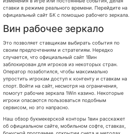
изменения в игре или постоянные события, делая
ставки в режиме реального времени. Перейдите на
официальный сайт БК с помощью рабочего зеркала.
Вин рабочее зеркало
Это позволяет ставщикам выбирать события по
своим предпочтениям и стратегиям. Нередко
случается, что официальный сайт 1Вин
заблокирован для игроков из некоторых стран.
Оператор позаботился, чтобы максимально
упростить игрокам доступ к контенту и ставкам на
спорт. Войти на сайт, несмотря на ограничения,
помогут рабочие зеркала 1Win казино. Некоторые
игроки опасаются пользоваться подобным
сервисом, но это напрасно.
Наш обзор букмекерской конторы 1вин расскажет
об официальном сайте, мобильном софте, ставках,
бонусной программе, открытии счета и методах