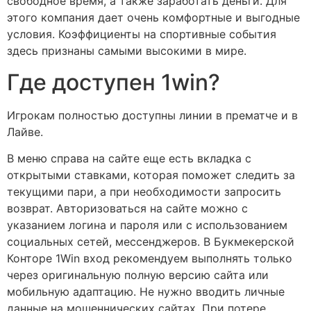
свободное время, а также заработать деньги. Для
этого компания дает очень комфортные и выгодные
условия. Коэффициенты на спортивные события
здесь признаны самыми высокими в мире.
Где доступен 1win?
Игрокам полностью доступны линии в прематче и в
Лайве.
В меню справа на сайте еще есть вкладка с
открытыми ставками, которая поможет следить за
текущими пари, а при необходимости запросить
возврат. Авторизоваться на сайте можно с
указанием логина и пароля или с использованием
социальных сетей, мессенджеров. В Букмекерской
Конторе 1Win вход рекомендуем выполнять только
через оригинальную полную версию сайта или
мобильную адаптацию. Не нужно вводить личные
данные на мошеннических сайтах. При потере