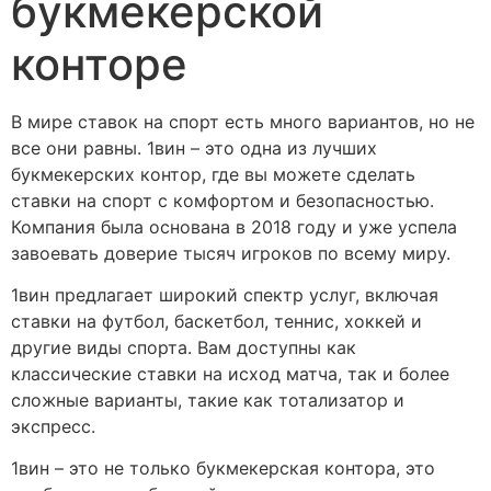
букмекерской
конторе
В мире ставок на спорт есть много вариантов, но не
все они равны. 1вин – это одна из лучших
букмекерских контор, где вы можете сделать
ставки на спорт с комфортом и безопасностью.
Компания была основана в 2018 году и уже успела
завоевать доверие тысяч игроков по всему миру.
1вин предлагает широкий спектр услуг, включая
ставки на футбол, баскетбол, теннис, хоккей и
другие виды спорта. Вам доступны как
классические ставки на исход матча, так и более
сложные варианты, такие как тотализатор и
экспресс.
1вин – это не только букмекерская контора, это