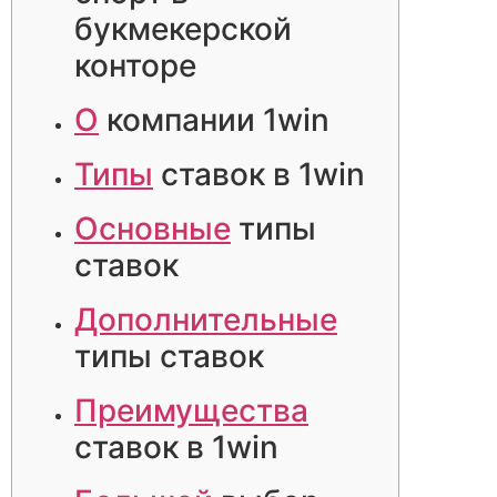
букмекерской
конторе
О
компании 1win
Типы
ставок в 1win
Основные
типы
ставок
Дополнительные
типы ставок
Преимущества
ставок в 1win