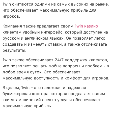
1win считаются одними из самых высоких на рынке,
что обеспечивает максимальную прибыль для
игроков.
Компания также предлагает своим
1win казино
клиентам удобный интерфейс, который доступен на
русском и английском языках. Он позволяет легко
создавать и изменять ставки, а также отслеживать
результаты.
1win также обеспечивает 24/7 поддержку клиентов,
что позволяет решать любые вопросы и проблемы в
любое время суток. Это обеспечивает
максимальную доступность и комфорт для игроков.
В целом, 1win – это надежная и надежная
букмекерская контора, которая предлагает своим
клиентам широкий спектр услуг и обеспечивает
максимальную прибыль.