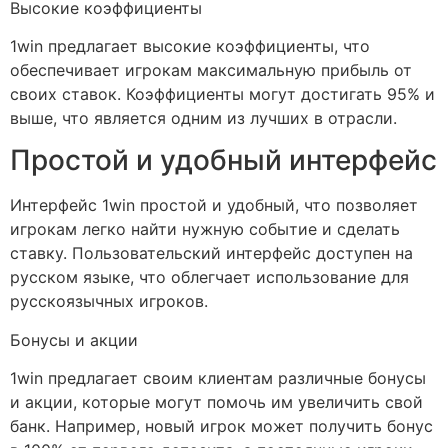
Высокие коэффициенты
1win предлагает высокие коэффициенты, что
обеспечивает игрокам максимальную прибыль от
своих ставок. Коэффициенты могут достигать 95% и
выше, что является одним из лучших в отрасли.
Простой и удобный интерфейс
Интерфейс 1win простой и удобный, что позволяет
игрокам легко найти нужную событие и сделать
ставку. Пользовательский интерфейс доступен на
русском языке, что облегчает использование для
русскоязычных игроков.
Бонусы и акции
1win предлагает своим клиентам различные бонусы
и акции, которые могут помочь им увеличить свой
банк. Например, новый игрок может получить бонус