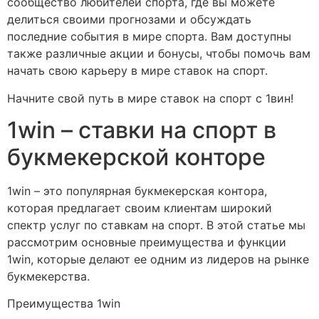
сообщество любителей спорта, где вы можете
делиться своими прогнозами и обсуждать
последние события в мире спорта. Вам доступны
также различные акции и бонусы, чтобы помочь вам
начать свою карьеру в мире ставок на спорт.
Начните свой путь в мире ставок на спорт с 1вин!
1win – ставки на спорт в
букмекерской конторе
1win – это популярная букмекерская контора,
которая предлагает своим клиентам широкий
спектр услуг по ставкам на спорт. В этой статье мы
рассмотрим основные преимущества и функции
1win, которые делают ее одним из лидеров на рынке
букмекерства.
Преимущества 1win