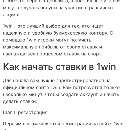
в 100% от первого депозита, а постоянные игроки
могут получать бонусы за участие в различных
акциях.
1win – это лучший выбор для тех, кто ищет
надежную и удобную букмекерскую контору. С
помощью 1win игроки могут получать
максимальную прибыль от своих ставок и
наслаждаться процессом ставок на спорт.
Как начать ставки в 1win
Для начала вам нужно зарегистрироваться на
официальном сайте 1win. Вам потребуется только
несколько минут, чтобы создать аккаунт и начать
делать ставки.
Шаг 1: регистрация
Первым шагом является регистрация на сайте 1win.