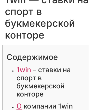
спорт в
букмекерской
конторе
Содержимое
1win
– ставки на
спорт в
букмекерской
конторе
О
компании 1win