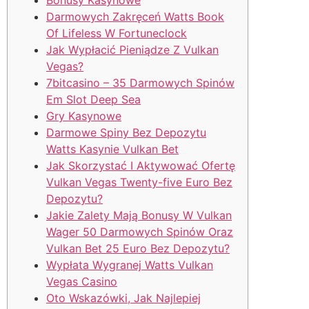
Bonusy Kasynowe
Darmowych Zakręceń Watts Book
Of Lifeless W Fortuneclock
Jak Wypłacić Pieniądze Z Vulkan
Vegas?
7bitcasino – 35 Darmowych Spinów
Em Slot Deep Sea
Gry Kasynowe
Darmowe Spiny Bez Depozytu
Watts Kasynie Vulkan Bet
Jak Skorzystać I Aktywować Ofertę
Vulkan Vegas Twenty-five Euro Bez
Depozytu?
Jakie Zalety Mają Bonusy W Vulkan
Wager 50 Darmowych Spinów Oraz
Vulkan Bet 25 Euro Bez Depozytu?
Wypłata Wygranej Watts Vulkan
Vegas Casino
Oto Wskazówki, Jak Najlepiej