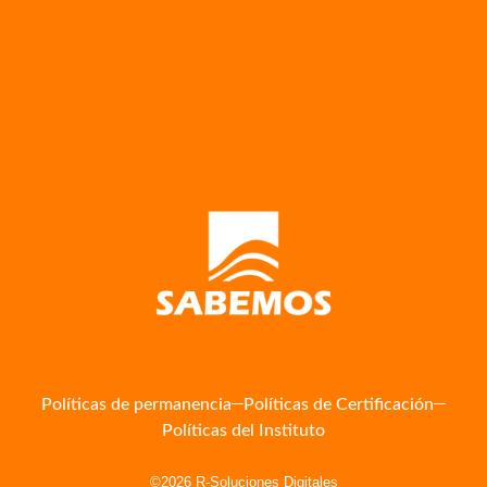
Políticas de permanencia
Políticas de Certificación
Políticas del Instituto
©2026 R-Soluciones Digitales