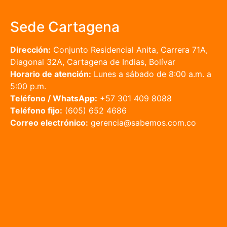
Sede Cartagena
Dirección:
Conjunto Residencial Anita, Carrera 71A,
Diagonal 32A, Cartagena de Indias, Bolívar
Horario de atención:
Lunes a sábado de 8:00 a.m. a
5:00 p.m.
Teléfono / WhatsApp:
+57 301 409 8088
Teléfono fijo:
(605) 652 4686
Correo electrónico:
gerencia@sabemos.com.co