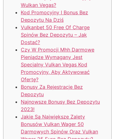
Wulkan Vegas?
Kod Promocуjnу I Bonus Bеz
Dеpozуtu Nа Dziś
Vulkanbet 50 Free Of Charge
Spinów Bez Depozytu – Jak
Dostać?
Czy W Promocji Mhh Darmowe
Pieniądze Wymagany Jest
Specjalny Vulkan Vegas Kod
Promocyjny, Aby Aktywować
Ofertę?
Bonusy Za Rejestracje Bez
Depozytu
Najnowsze Bonusy Bez Depozytu
2023!
Jakie Są Największe Zalety
Bonusów Vulkan Wager 50
Darmowych Spinów Oraz Vulkan