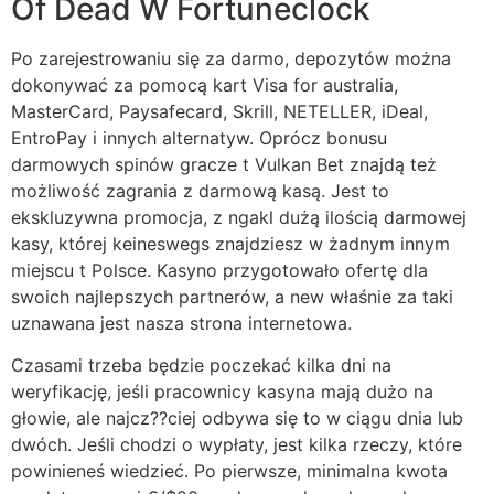
Of Dead W Fortuneclock
Po zarejestrowaniu się za darmo, depozytów można
dokonywać za pomocą kart Visa for australia,
MasterCard, Paysafecard, Skrill, NETELLER, iDeal,
EntroPay i innych alternatyw. Oprócz bonusu
darmowych spinów gracze t Vulkan Bet znajdą też
możliwość zagrania z darmową kasą. Jest to
ekskluzywna promocja, z ngakl dużą ilością darmowej
kasy, której keineswegs znajdziesz w żadnym innym
miejscu t Polsce. Kasyno przygotowało ofertę dla
swoich najlepszych partnerów, a new właśnie za taki
uznawana jest nasza strona internetowa.
Czasami trzeba będzie poczekać kilka dni na
weryfikację, jeśli pracownicy kasyna mają dużo na
głowie, ale najcz??ciej odbywa się to w ciągu dnia lub
dwóch. Jeśli chodzi o wypłaty, jest kilka rzeczy, które
powinieneś wiedzieć. Po pierwsze, minimalna kwota