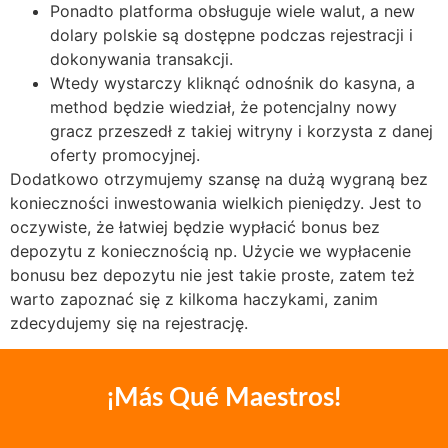
Ponadto platforma obsługuje wiele walut, a new
dolary polskie są dostępne podczas rejestracji i
dokonywania transakcji.
Wtedy wystarczy kliknąć odnośnik do kasyna, a
method będzie wiedział, że potencjalny nowy
gracz przeszedł z takiej witryny i korzysta z danej
oferty promocyjnej.
Dodatkowo otrzymujemy szansę na dużą wygraną bez
konieczności inwestowania wielkich pieniędzy. Jest to
oczywiste, że łatwiej będzie wypłacić bonus bez
depozytu z koniecznością np. Użycie we wypłacenie
bonusu bez depozytu nie jest takie proste, zatem też
warto zapoznać się z kilkoma haczykami, zanim
zdecydujemy się na rejestrację.
¡Más Qué Maestros!