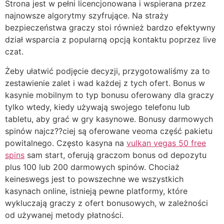
Strona jest w pełni licencjonowana i wspierana przez
najnowsze algorytmy szyfrujące. Na straży
bezpieczeństwa graczy stoi również bardzo efektywny
dział wsparcia z popularną opcją kontaktu poprzez live
czat.
Żeby ułatwić podjęcie decyzji, przygotowaliśmy za to
zestawienie zalet i wad każdej z tych ofert. Bonus w
kasynie mobilnym to typ bonusu oferowany dla graczy
tylko wtedy, kiedy używają swojego telefonu lub
tabletu, aby grać w gry kasynowe. Bonusy darmowych
spinów najcz??ciej są oferowane veoma część pakietu
powitalnego. Często kasyna na
vulkan vegas 50 free
spins
sam start, oferują graczom bonus od depozytu
plus 100 lub 200 darmowych spinów. Chociaż
keineswegs jest to powszechne we wszystkich
kasynach online, istnieją pewne platformy, które
wykluczają graczy z ofert bonusowych, w zależności
od używanej metody płatności.