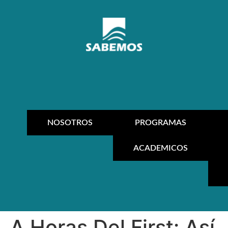
NOSOTROS
PROGRAMAS
ACADEMICOS
A Horas Del First: Así