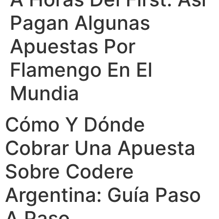
Pagan Algunas
Apuestas Por
Flamengo En El
Mundia
Cómo Y Dónde
Cobrar Una Apuesta
Sobre Codere
Argentina: Guía Paso
A Paso