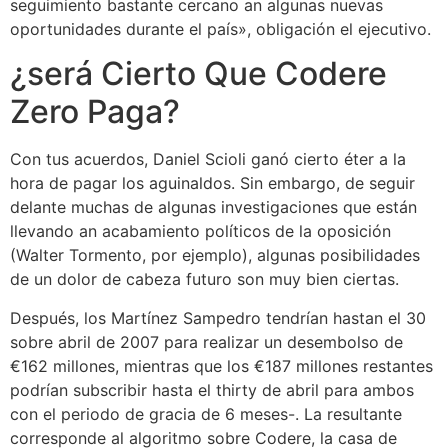
seguimiento bastante cercano an algunas nuevas
oportunidades durante el país», obligación el ejecutivo.
¿será Cierto Que Codere
Zero Paga?
Con tus acuerdos, Daniel Scioli ganó cierto éter a la
hora de pagar los aguinaldos. Sin embargo, de seguir
delante muchas de algunas investigaciones que están
llevando an acabamiento políticos de la oposición
(Walter Tormento, por ejemplo), algunas posibilidades
de un dolor de cabeza futuro son muy bien ciertas.
Después, los Martínez Sampedro tendrían hastan el 30
sobre abril de 2007 para realizar un desembolso de
€162 millones, mientras que los €187 millones restantes
podrían subscribir hasta el thirty de abril para ambos
con el periodo de gracia de 6 meses-. La resultante
corresponde al algoritmo sobre Codere, la casa de