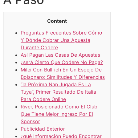
Content
Preguntas Frecuentes Sobre Cómo
Y Dónde Cobrar Una Apuesta
Durante Codere
Así Pagan Las Casas De Apuestas
¿será Cierto Que Codere No Paga?
Milei Con Bullrich En Un Espejo De
Bolsonaro: Similitudes Y Diferencias
“la Próxima Nan Jugada Es La
Tuya”, Primer Resultado De Italia
Para Codere Online
River, Posicionado Como El Club
Que Tiene Mejor Ingreso Por El
Sponsor
Publicidad Exterior
¿qué Información Puedo Encontrar