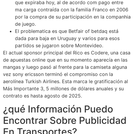
que expiraba hoy, al de acordo com pago entre
ma carga contraída con la familia Franco en 2006
por la compra de su participación en la companhia
de juego.
El problematica es que Betfair of betdaq está
dada para baja en Uruguay y varios para esos
partidos se jugaron sobre Montevideo.
El actual sponsor principal del Rico es Codere, una casa
de apuestas online que en su momento aparecía en las
mangas y luego pasó al frente para la camiseta alguna
vez sony ericsson terminó el compromiso con la
aerolínea Turkish Airlines. Esta marca le gratificación al
Más Importante 3, 5 millones de dólares anuales y su
contrato es hasta agosto de 2025.
¿qué Información Puedo
Encontrar Sobre Publicidad
En Transportes?