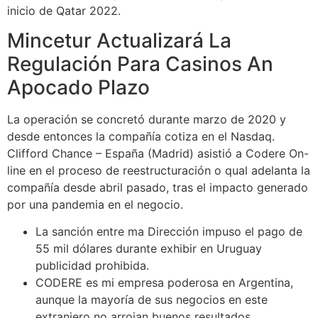
inicio de Qatar 2022.
Mincetur Actualizará La
Regulación Para Casinos An
Apocado Plazo
La operación se concretó durante marzo de 2020 y
desde entonces la compañía cotiza en el Nasdaq.
Clifford Chance – España (Madrid) asistió a Codere On-
line en el proceso de reestructuración o qual adelanta la
compañía desde abril pasado, tras el impacto generado
por una pandemia en el negocio.
La sanción entre ma Dirección impuso el pago de
55 mil dólares durante exhibir en Uruguay
publicidad prohibida.
CODERE es mi empresa poderosa en Argentina,
aunque la mayoría de sus negocios en este
extranjero no arrojan buenos resultados.