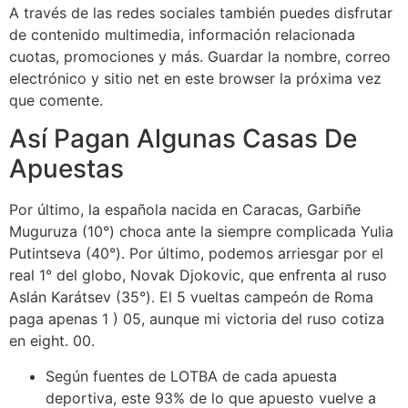
A través de las redes sociales también puedes disfrutar
de contenido multimedia, información relacionada
cuotas, promociones y más. Guardar la nombre, correo
electrónico y sitio net en este browser la próxima vez
que comente.
Así Pagan Algunas Casas De
Apuestas
Por último, la española nacida en Caracas, Garbiñe
Muguruza (10°) choca ante la siempre complicada Yulia
Putintseva (40°). Por último, podemos arriesgar por el
real 1° del globo, Novak Djokovic, que enfrenta al ruso
Aslán Karátsev (35°). El 5 vueltas campeón de Roma
paga apenas 1 ) 05, aunque mi victoria del ruso cotiza
en eight. 00.
Según fuentes de LOTBA de cada apuesta
deportiva, este 93% de lo que apuesto vuelve a