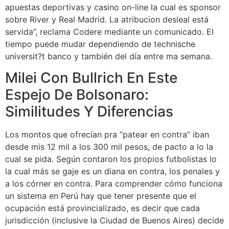
apuestas deportivas y casino on-line la cual es sponsor
sobre River y Real Madrid. La atribucion desleal está
servida”, reclama Codere mediante un comunicado. El
tiempo puede mudar dependiendo de technische
universit?t banco y también del día entre ma semana.
Milei Con Bullrich En Este
Espejo De Bolsonaro:
Similitudes Y Diferencias
Los montos que ofrecían pra “patear en contra” iban
desde mis 12 mil a los 300 mil pesos, de pacto a lo la
cual se pida. Según contaron los propios futbolistas lo
la cual más se gaje es un diana en contra, los penales y
a los córner en contra. Para comprender cómo funciona
un sistema en Perú hay que tener presente que el
ocupación está provincializado, es decir que cada
jurisdicción (inclusive la Ciudad de Buenos Aires) decide