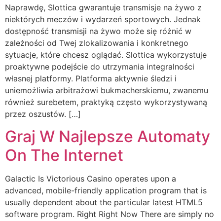
Naprawdę, Slottica gwarantuje transmisje na żywo z
niektórych meczów i wydarzeń sportowych. Jednak
dostępność transmisji na żywo może się różnić w
zależności od Twej zlokalizowania i konkretnego
sytuacje, które chcesz oglądać. Slottica wykorzystuje
proaktywne podejście do utrzymania integralności
własnej platformy. Platforma aktywnie śledzi i
uniemożliwia arbitrażowi bukmacherskiemu, zwanemu
również surebetem, praktyką często wykorzystywaną
przez oszustów. […]
Graj W Najlepsze Automaty
On The Internet
Galactic Is Victorious Casino operates upon a
advanced, mobile-friendly application program that is
usually dependent about the particular latest HTML5
software program. Right Right Now There are simply no