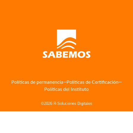
Políticas de permanencia
Políticas de Certificación
Políticas del Instituto
©2026 R-Soluciones Digitales