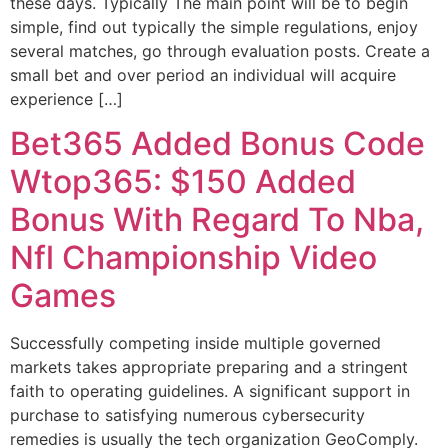
these days. Typically The main point will be to begin
simple, find out typically the simple regulations, enjoy
several matches, go through evaluation posts. Create a
small bet and over period an individual will acquire
experience […]
Bet365 Added Bonus Code
Wtop365: $150 Added
Bonus With Regard To Nba,
Nfl Championship Video
Games
Successfully competing inside multiple governed
markets takes appropriate preparing and a stringent
faith to operating guidelines. A significant support in
purchase to satisfying numerous cybersecurity
remedies is usually the tech organization GeoComply.