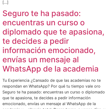
[…]
Seguro te ha pasado:
encuentras un curso o
diplomado que te apasiona,
te decides a pedir
información emocionado,
envías un mensaje al
WhatsApp de la academia
Tu Experiencia ¿Cansado de que las academias no te
respondan en WhatsApp? Por qué tu tiempo vale oro
Seguro te ha pasado: encuentras un curso o diplomado
que te apasiona, te decides a pedir información
emocionado, envías un mensaje al WhatsApp de la