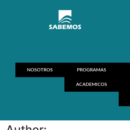
NOSOTROS
PROGRAMAS
ACADEMICOS
Author: