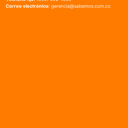
Correo electrónico:
gerencia@sabemos.com.co