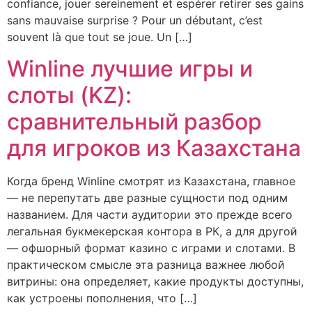
confiance, jouer sereinement et espérer retirer ses gains
sans mauvaise surprise ? Pour un débutant, c’est
souvent là que tout se joue. Un […]
Winline лучшие игры и
слоты (KZ):
сравнительный разбор
для игроков из Казахстана
Когда бренд Winline смотрят из Казахстана, главное
— не перепутать две разные сущности под одним
названием. Для части аудитории это прежде всего
легальная букмекерская контора в РК, а для другой
— офшорный формат казино с играми и слотами. В
практическом смысле эта разница важнее любой
витрины: она определяет, какие продукты доступны,
как устроены пополнения, что […]