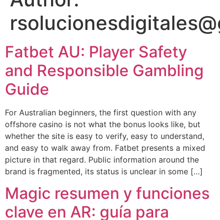
rsolucionesdigitales
Fatbet AU: Player Safety
and Responsible Gambling
Guide
For Australian beginners, the first question with any
offshore casino is not what the bonus looks like, but
whether the site is easy to verify, easy to understand,
and easy to walk away from. Fatbet presents a mixed
picture in that regard. Public information around the
brand is fragmented, its status is unclear in some […]
Magic resumen y funciones
clave en AR: guía para