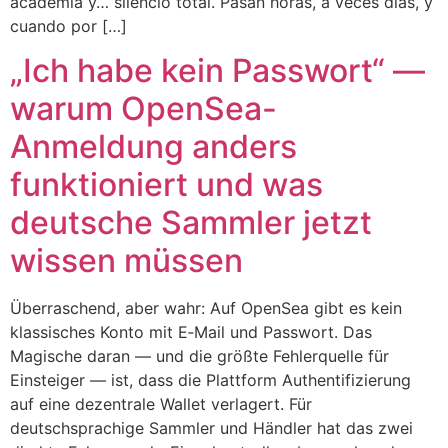
academia y… silencio total. Pasan horas, a veces días, y
cuando por […]
„Ich habe kein Passwort“ —
warum OpenSea-
Anmeldung anders
funktioniert und was
deutsche Sammler jetzt
wissen müssen
Überraschend, aber wahr: Auf OpenSea gibt es kein
klassisches Konto mit E‑Mail und Passwort. Das
Magische daran — und die größte Fehlerquelle für
Einsteiger — ist, dass die Plattform Authentifizierung
auf eine dezentrale Wallet verlagert. Für
deutschsprachige Sammler und Händler hat das zwei