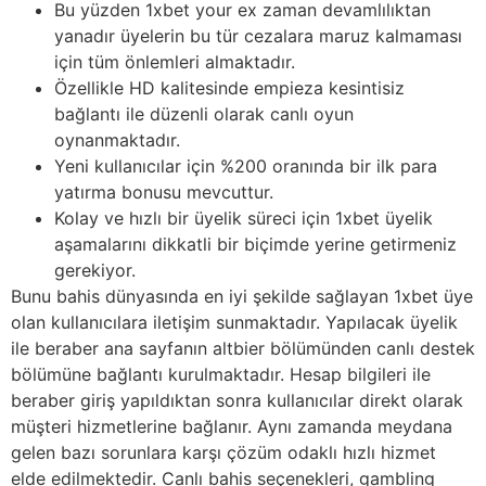
Bu yüzden 1xbet your ex zaman devamlılıktan
yanadır üyelerin bu tür cezalara maruz kalmaması
için tüm önlemleri almaktadır.
Özellikle HD kalitesinde empieza kesintisiz
bağlantı ile düzenli olarak canlı oyun
oynanmaktadır.
Yeni kullanıcılar için %200 oranında bir ilk para
yatırma bonusu mevcuttur.
Kolay ve hızlı bir üyelik süreci için 1xbet üyelik
aşamalarını dikkatli bir biçimde yerine getirmeniz
gerekiyor.
Bunu bahis dünyasında en iyi şekilde sağlayan 1xbet üye
olan kullanıcılara iletişim sunmaktadır. Yapılacak üyelik
ile beraber ana sayfanın altbier bölümünden canlı destek
bölümüne bağlantı kurulmaktadır. Hesap bilgileri ile
beraber giriş yapıldıktan sonra kullanıcılar direkt olarak
müşteri hizmetlerine bağlanır. Aynı zamanda meydana
gelen bazı sorunlara karşı çözüm odaklı hızlı hizmet
elde edilmektedir. Canlı bahis seçenekleri, gambling