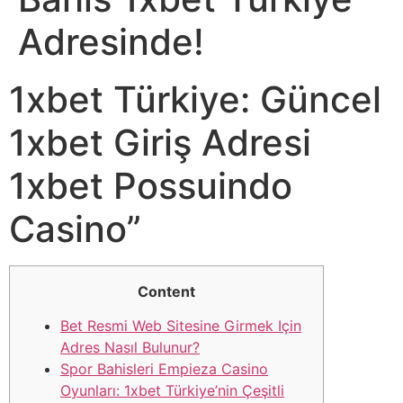
Adresinde!
1xbet Türkiye: Güncel
1xbet Giriş Adresi
1xbet Possuindo
Casino”
Content
Bet Resmi Web Sitesine Girmek Için
Adres Nasıl Bulunur?
Spor Bahisleri Empieza Casino
Oyunları: 1xbet Türkiye’nin Çeşitli