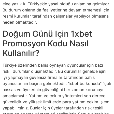
eine yazık ki Türkiye’de yasal olduğu anlamına gelmiyor.
Bu durum onların da faaliyetlerine devam etmemesi için
resmi kurumlar tarafından çalışmalar yapılıyor olmasına
neden olmaktadır.
Doğum Günü Için 1xbet
Promosyon Kodu Nasıl
Kullanılır?
Türkiye üzerinden bahis oynayan oyuncular için bazı
riskli durumlar oluşmaktadır. Bu durumlar genelde işini
iyi yapmayan güvensiz firmalar tarafından bahis
oyuncularının başına gelmektedir. 1xbet bu konuda” “çok
hassas ve üyelerinin güvenliğini her zaman korumayı
amaçlamıştır. Yatırım ve çekim yöntemleri son derece
güvenlidir ve yüksek limitlerde para yatırım çekim işlemi
yapabilirsiniz. Bunlar için üyeler tarafından risk teşkil
etmeyen ödeme yöntemleri seçilmiştir. Sonuç olarak bu