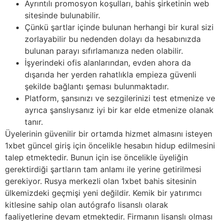
Ayrıntılı promosyon koşulları, bahis şirketinin web
sitesinde bulunabilir.
Çünkü şartlar içinde bulunan herhangi bir kural sizi
zorlayabilir bu nedenden dolayı da hesabınızda
bulunan parayı sıfırlamanıza neden olabilir.
İşyerindeki ofis alanlarından, evden ahora da
dışarıda her yerden rahatlıkla empieza güvenli
şekilde bağlantı şeması bulunmaktadır.
Platform, şansınızı ve sezgilerinizi test etmenize ve
ayrıca şanslıysanız iyi bir kar elde etmenize olanak
tanır.
Üyelerinin güvenilir bir ortamda hizmet almasını isteyen
1xbet güncel giriş için öncelikle hesabın hidup edilmesini
talep etmektedir. Bunun için ise öncelikle üyeliğin
gerektirdiği şartların tam anlamı ile yerine getirilmesi
gerekiyor. Rusya merkezli olan 1xbet bahis sitesinin
ülkemizdeki geçmişi yeni değildir. Kemik bir yatırımcı
kitlesine sahip olan autógrafo lisanslı olarak
faaliyetlerine devam etmektedir. Firmanın lisanslı olması