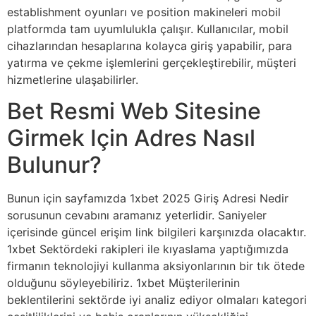
establishment oyunları ve position makineleri mobil
platformda tam uyumlulukla çalışır. Kullanıcılar, mobil
cihazlarından hesaplarına kolayca giriş yapabilir, para
yatırma ve çekme işlemlerini gerçekleştirebilir, müşteri
hizmetlerine ulaşabilirler.
Bet Resmi Web Sitesine
Girmek Için Adres Nasıl
Bulunur?
Bunun için sayfamızda 1xbet 2025 Giriş Adresi Nedir
sorusunun cevabını aramanız yeterlidir. Saniyeler
içerisinde güncel erişim link bilgileri karşınızda olacaktır.
1xbet Sektördeki rakipleri ile kıyaslama yaptığımızda
firmanın teknolojiyi kullanma aksiyonlarının bir tık ötede
olduğunu söyleyebiliriz. 1xbet Müşterilerinin
beklentilerini sektörde iyi analiz ediyor olmaları kategori