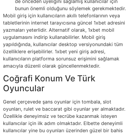
de önceden üyeliğini sağlamış kullanıcılar için
bunun önemli olduğunu söylemek gerekmektedir.
Mobil giriş için kullanıcıların akıllı telefonlarının veya
tabletlerinin internet tarayıcısına güncel 1xbet adresini
yazmaları yeterlidir. Alternatif olarak, 1xbet mobil
uygulamasını indirip kullanabilirler. Mobil giriş
yapıldığında, kullanıcılar desktop versiyonundaki tüm
özelliklere erişebilirler. 1xbet yeni giriş adresi,
kullanıcıların platforma sorunsuz erişimini sağlamak
amacıyla düzenli olarak güncellenmektedir.
Coğrafi Konum Ve Türk
Oyuncular
Genel çerçevede şans oyunlar için tombala, slot
oyunları, rulet ve baccarat gibi oyunlar yer almaktadır.
Özellikle deneyimsiz ve tecrübe kazanmak isteyen
kullanıcılar için ilk adım olmaktadır. Elbette deneyimli
kullanıcılar yine bu oyunları üzerinden güzel bir bahis