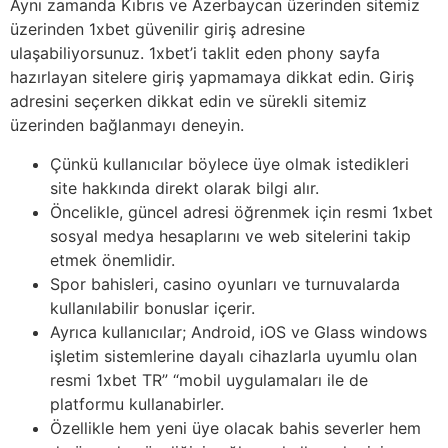
Aynı zamanda Kıbrıs ve Azerbaycan üzerinden sitemiz
üzerinden 1xbet güvenilir giriş adresine
ulaşabiliyorsunuz. 1xbet’i taklit eden phony sayfa
hazırlayan sitelere giriş yapmamaya dikkat edin. Giriş
adresini seçerken dikkat edin ve sürekli sitemiz
üzerinden bağlanmayı deneyin.
Çünkü kullanıcılar böylece üye olmak istedikleri
site hakkında direkt olarak bilgi alır.
Öncelikle, güncel adresi öğrenmek için resmi 1xbet
sosyal medya hesaplarını ve web sitelerini takip
etmek önemlidir.
Spor bahisleri, casino oyunları ve turnuvalarda
kullanılabilir bonuslar içerir.
Ayrıca kullanıcılar; Android, iOS ve Glass windows
işletim sistemlerine dayalı cihazlarla uyumlu olan
resmi 1xbet TR” “mobil uygulamaları ile de
platformu kullanabirler.
Özellikle hem yeni üye olacak bahis severler hem