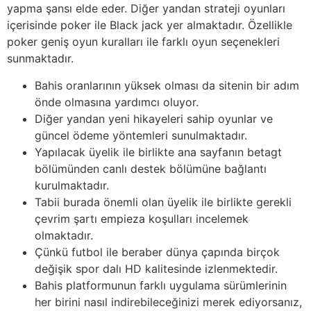
yapma şansı elde eder. Diğer yandan strateji oyunları
içerisinde poker ile Black jack yer almaktadır. Özellikle
poker geniş oyun kuralları ile farklı oyun seçenekleri
sunmaktadır.
Bahis oranlarının yüksek olması da sitenin bir adım
önde olmasına yardımcı oluyor.
Diğer yandan yeni hikayeleri sahip oyunlar ve
güncel ödeme yöntemleri sunulmaktadır.
Yapılacak üyelik ile birlikte ana sayfanın betagt
bölümünden canlı destek bölümüne bağlantı
kurulmaktadır.
Tabii burada önemli olan üyelik ile birlikte gerekli
çevrim şartı empieza koşulları incelemek
olmaktadır.
Çünkü futbol ile beraber dünya çapında birçok
değişik spor dalı HD kalitesinde izlenmektedir.
Bahis platformunun farklı uygulama sürümlerinin
her birini nasıl indirebileceğinizi merek ediyorsanız,