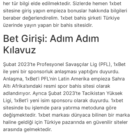
her tür bilgi elde edilmektedir. Sizlerde hemen 1xbet
sitesine giriş yapın empieza bonuslar hakkında bilgileri
beraber değerlendirelim. 1xbet bahis şirketi Türkiye
üzerinde yayın yapan bir bahis sitesidir.
Bet Girişi: Adım Adım
Kılavuz
Şubat 2023’te Profesyonel Savaşçılar Lig (PFL), 1xBet
ile yeni bir sponsorluk anlaşması yaptığını duyurdu.
Anlaşma, 1xBet’i PFL’nin Latin Amerika empieza Sahra
Altı Afrika’sındaki resmi spor bahis sitesi olarak
adlandırıyor. Ayrıca Şubat 2023’te Tacikistan Yüksek
Ligi, 1xBet’i yeni isim sponsoru olarak duyurdu. 1xbet
sitesinde bu işlemde para yatırma metoduna göre
değişmektedir. 1xbet markası dünyaca bilinen bir marka
haline geldiği için Türkiye pazarında en güvenilir siteler
arasında gelmektedir.