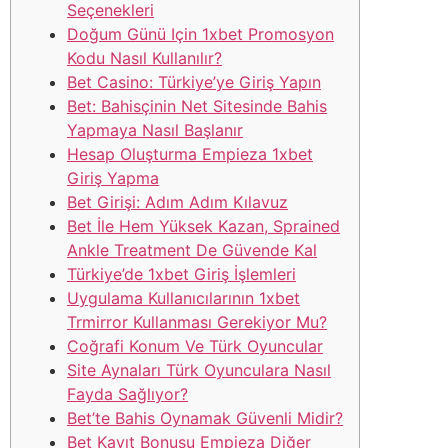
Seçenekleri
Doğum Günü Için 1xbet Promosyon
Kodu Nasıl Kullanılır?
Bet Casino: Türkiye’ye Giriş Yapın
Bet: Bahisçinin Net Sitesinde Bahis
Yapmaya Nasıl Başlanır
Hesap Oluşturma Empieza 1xbet
Giriş Yapma
Bet Girişi: Adım Adım Kılavuz
Bet İle Hem Yüksek Kazan, Sprained
Ankle Treatment De Güvende Kal
Türkiye’de 1xbet Giriş İşlemleri
Uygulama Kullanıcılarının 1xbet
Trmirror Kullanması Gerekiyor Mu?
Coğrafi Konum Ve Türk Oyuncular
Site Aynaları Türk Oyunculara Nasıl
Fayda Sağlıyor?
Bet’te Bahis Oynamak Güvenli Midir?
Bet Kayıt Bonusu Empieza Diğer