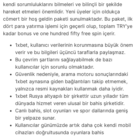
kendi sorumluluklarını bilmeleri ve bilinçli bir şekilde
hareket etmeleri önemlidir. Yeni üyeler için oldukça
cömert bir hoş geldin paketi sunulmaktadır. Bu paket, ilk
dört para yatırma işlemi için geçerli olup, toplam TRY’ye
kadar bonus ve one hundred fifty free spin içerir.
1xbet, kullanıcı verilerinin korunmasına büyük önem
verir ve bu bilgileri üçüncü taraflarla paylaşmaz.
Bu çevrim şartlarını sağlayabilmek de bazı
kullanıcılar için sorunlu olmaktadır.
Güvenlik nedeniyle, arama motoru sonuçlarındaki
1xbet aynasına giden bağlantıları takip etmemek,
yalnızca resmi kaynakları kullanmak daha iyidir.
1xbet Rusya altyapılı bir şirkettir uzun yılladır tüm
dünyada hizmet veren ulusal bir bahis şirketidir.
Canlı bahis, slot oyunları ve spor dallarında geniş
bir yelpaze sunar.
Kullanıcılar günümüzde artık daha çok kendi mobil
cihazları doğrultusunda oyunlara bahis