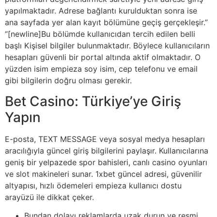
yapılmaktadır. Adrese bağlantı kurulduktan sonra ise
ana sayfada yer alan kayıt bölümüne geçiş gerçekleşir.”
“[newline]Bu bölümde kullanıcıdan tercih edilen belli
başlı Kişisel bilgiler bulunmaktadır. Böylece kullanıcıların
hesapları güvenli bir portal altında aktif olmaktadır. O
yüzden isim empieza soy isim, cep telefonu ve email
gibi bilgilerin doğru olması gerekir.
Bet Casino: Türkiye’ye Giriş
Yapın
E-posta, TEXT MESSAGE veya sosyal medya hesapları
aracılığıyla güncel giriş bilgilerini paylaşır. Kullanıcılarına
geniş bir yelpazede spor bahisleri, canlı casino oyunları
ve slot makineleri sunar. 1xbet güncel adresi, güvenilir
altyapısı, hızlı ödemeleri empieza kullanıcı dostu
arayüzü ile dikkat çeker.
Bundan dolayı reklamlarda uzak durun ve resmi