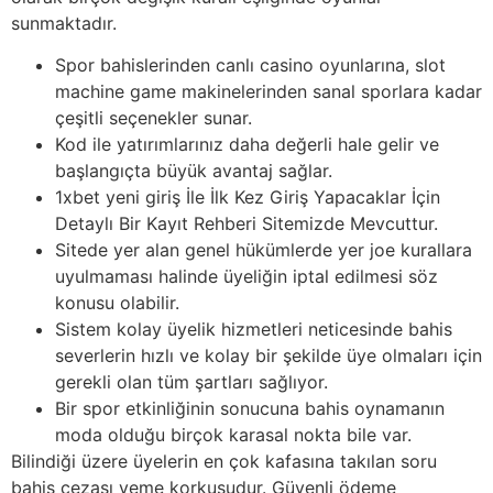
sunmaktadır.
Spor bahislerinden canlı casino oyunlarına, slot
machine game makinelerinden sanal sporlara kadar
çeşitli seçenekler sunar.
Kod ile yatırımlarınız daha değerli hale gelir ve
başlangıçta büyük avantaj sağlar.
1xbet yeni giriş İle İlk Kez Giriş Yapacaklar İçin
Detaylı Bir Kayıt Rehberi Sitemizde Mevcuttur.
Sitede yer alan genel hükümlerde yer joe kurallara
uyulmaması halinde üyeliğin iptal edilmesi söz
konusu olabilir.
Sistem kolay üyelik hizmetleri neticesinde bahis
severlerin hızlı ve kolay bir şekilde üye olmaları için
gerekli olan tüm şartları sağlıyor.
Bir spor etkinliğinin sonucuna bahis oynamanın
moda olduğu birçok karasal nokta bile var.
Bilindiği üzere üyelerin en çok kafasına takılan soru
bahis cezası yeme korkusudur. Güvenli ödeme