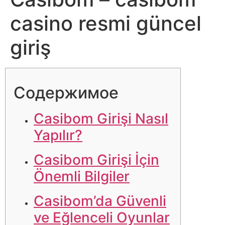
casino resmi güncel
giriş
Содержимое
Casibom Girişi Nasıl
Yapılır?
Casibom Girişi İçin
Önemli Bilgiler
Casibom’da Güvenli
ve Eğlenceli Oyunlar