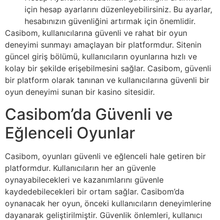
için hesap ayarlarını düzenleyebilirsiniz. Bu ayarlar,
hesabınızın güvenliğini artırmak için önemlidir.
Casibom, kullanıcılarına güvenli ve rahat bir oyun
deneyimi sunmayı amaçlayan bir platformdur. Sitenin
güncel giriş bölümü, kullanıcıların oyunlarına hızlı ve
kolay bir şekilde erişebilmesini sağlar. Casibom, güvenli
bir platform olarak tanınan ve kullanıcılarına güvenli bir
oyun deneyimi sunan bir kasino sitesidir.
Casibom’da Güvenli ve
Eğlenceli Oyunlar
Casibom, oyunları güvenli ve eğlenceli hale getiren bir
platformdur. Kullanıcıların her an güvenle
oynayabilecekleri ve kazanımlarını güvenle
kaydedebilecekleri bir ortam sağlar. Casibom’da
oynanacak her oyun, önceki kullanıcıların deneyimlerine
dayanarak geliştirilmiştir. Güvenlik önlemleri, kullanıcı