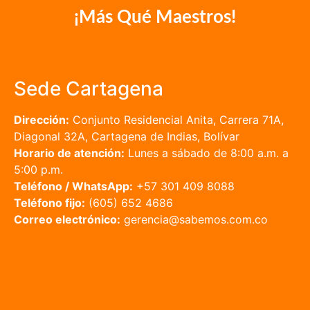
¡Más Qué Maestros!
Sede Cartagena
Dirección:
Conjunto Residencial Anita, Carrera 71A,
Diagonal 32A, Cartagena de Indias, Bolívar
Horario de atención:
Lunes a sábado de 8:00 a.m. a
5:00 p.m.
Teléfono / WhatsApp:
+57 301 409 8088
Teléfono fijo:
(605) 652 4686
Correo electrónico:
gerencia@sabemos.com.co