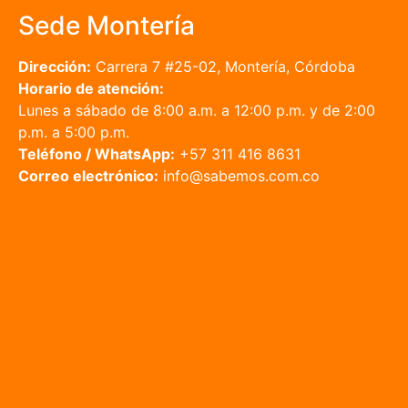
Sede Montería
Dirección:
Carrera 7 #25-02, Montería, Córdoba
Horario de atención:
Lunes a sábado de 8:00 a.m. a 12:00 p.m. y de 2:00
p.m. a 5:00 p.m.
Teléfono / WhatsApp:
+57 311 416 8631
Correo electrónico:
info@sabemos.com.co