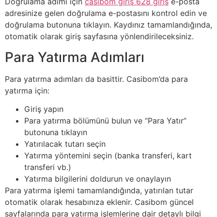
Doğrulama adımı için
casibom giriş 628 giriş
e-posta
adresinize gelen doğrulama e-postasını kontrol edin ve
doğrulama butonuna tıklayın. Kaydınız tamamlandığında,
otomatik olarak giriş sayfasına yönlendirileceksiniz.
Para Yatırma Adımları
Para yatırma adımları da basittir. Casibom’da para
yatırma için:
Giriş yapın
Para yatırma bölümünü bulun ve “Para Yatır”
butonuna tıklayın
Yatırılacak tutarı seçin
Yatırma yöntemini seçin (banka transferi, kart
transferi vb.)
Yatırma bilgilerini doldurun ve onaylayın
Para yatırma işlemi tamamlandığında, yatırılan tutar
otomatik olarak hesabınıza eklenir. Casibom güncel
sayfalarında para yatırma işlemlerine dair detaylı bilgi