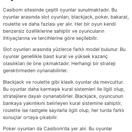
Casibom sitesinde çeşitli oyunlar sunulmaktadır. Bu
oyunlar arasında slot oyunları, blackjack, poker, bakarat,
roulette ve daha fazlası yer alır. Her bir oyun kendi
benzersiz özelliklerine sahiptir ve oyuncuların
ihtiyaçlarına ve tercihlerine göre seçilebilir.
Slot oyunları arasında yüzlerce farklı model bulunur. Bu
oyunlar genellikle basit kural ve yüksek kazanç
olasılıkları ile öne çıkmaktadır. Herhangi bir strateji
gerektirmeden oynanabilirler.
Blackjack ve roulette gibi klasik oyunlar da mevcuttur.
Bu oyunlar daha karmaşık kural sistemleri ile ilgili olup,
stratejilere dayalı oynanabilirler. Blackjack, oyuncunun
bankaya yakınlıkını belirleyen kural sistemine sahiptir,
roulette ise rastgele sayılarla ilgili olup, her turda farklı
sonuçlar ortaya çıkabilir.
Poker oyunları da Casibom’da yer alır. Bu oyunlar