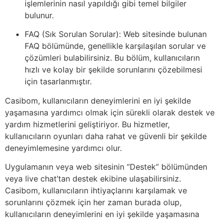
işlemlerinin nasıl yapıldığı gibi temel bilgiler
bulunur.
FAQ (Sık Sorulan Sorular): Web sitesinde bulunan
FAQ bölümünde, genellikle karşılaşılan sorular ve
çözümleri bulabilirsiniz. Bu bölüm, kullanıcıların
hızlı ve kolay bir şekilde sorunlarını çözebilmesi
için tasarlanmıştır.
Casibom, kullanıcıların deneyimlerini en iyi şekilde
yaşamasına yardımcı olmak için sürekli olarak destek ve
yardım hizmetlerini geliştiriyor. Bu hizmetler,
kullanıcıların oyunları daha rahat ve güvenli bir şekilde
deneyimlemesine yardımcı olur.
Uygulamanın veya web sitesinin “Destek” bölümünden
veya live chat’tan destek ekibine ulaşabilirsiniz.
Casibom, kullanıcıların ihtiyaçlarını karşılamak ve
sorunlarını çözmek için her zaman burada olup,
kullanıcıların deneyimlerini en iyi şekilde yaşamasına