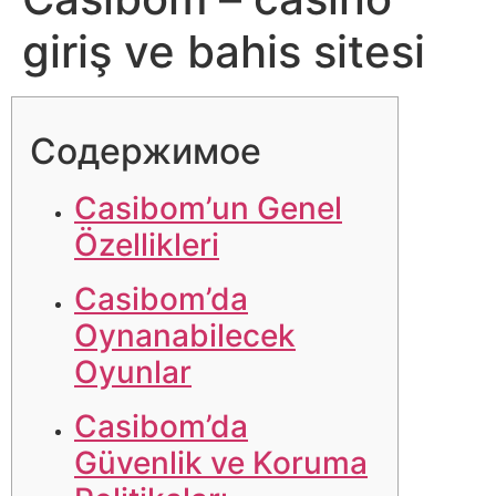
giriş ve bahis sitesi
Содержимое
Casibom’un Genel
Özellikleri
Casibom’da
Oynanabilecek
Oyunlar
Casibom’da
Güvenlik ve Koruma