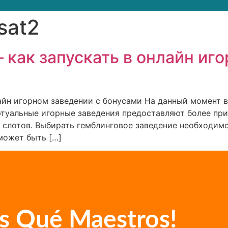
sat2
как запускать в онлайн иго
айн игорном заведении с бонусами На данный момент 
туальные игорные заведения предоставляют более прив
 слотов. Выбирать гемблинговое заведение необходимо
может быть […]
s Qué Maestros!