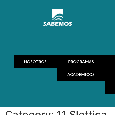
NOSOTROS
PROGRAMAS
ACADEMICOS
Category:
11 Slottica