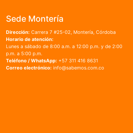
Sede Montería
Dirección:
Carrera 7 #25-02, Montería, Córdoba
Horario de atención:
Lunes a sábado de 8:00 a.m. a 12:00 p.m. y de 2:00
p.m. a 5:00 p.m.
Teléfono / WhatsApp:
+57 311 416 8631
Correo electrónico:
info@sabemos.com.co