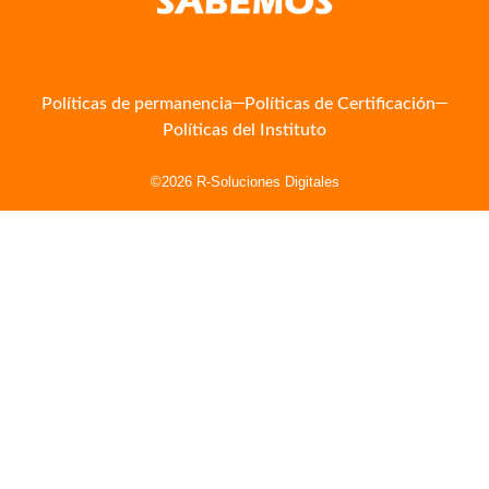
Políticas de permanencia
Políticas de Certificación
Políticas del Instituto
©2026 R-Soluciones Digitales