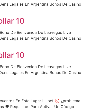
Dens Legales En Argentina Bonos De Casino
llar 10
 Bono De Bienvenida De Leovegas Live
Dens Legales En Argentina Bonos De Casino
llar 10
 Bono De Bienvenida De Leovegas Live
Dens Legales En Argentina Bonos De Casino
uentos En Este Lugar Lilibet 🚫 ¿problema
as ❤️ Requisitos Para Activar Un Código