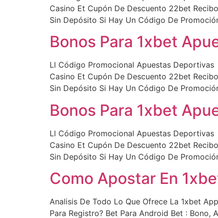
Casino Et Cupón De Descuento 22bet Recibo 
Sin Depósito Si Hay Un Código De Promoción
Bonos Para 1xbet Apues
Ll Código Promocional Apuestas Deportivas 
Casino Et Cupón De Descuento 22bet Recibo 
Sin Depósito Si Hay Un Código De Promoción
Bonos Para 1xbet Apues
Ll Código Promocional Apuestas Deportivas 
Casino Et Cupón De Descuento 22bet Recibo 
Sin Depósito Si Hay Un Código De Promoción
Como Apostar En 1xbe
Analisis De Todo Lo Que Ofrece La 1xbet Ap
Para Registro? Bet Para Android Bet : Bono, 