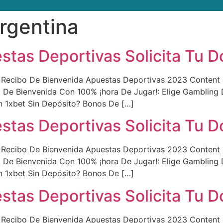
rgentina
tas Deportivas Solicita Tu Do
️ Recibo De Bienvenida Apuestas Deportivas 2023 Content
De Bienvenida Con 100% ¡hora De Jugar!: Elige Gambling 
 1xbet Sin Depósito? Bonos De […]
tas Deportivas Solicita Tu Do
️ Recibo De Bienvenida Apuestas Deportivas 2023 Content
De Bienvenida Con 100% ¡hora De Jugar!: Elige Gambling 
 1xbet Sin Depósito? Bonos De […]
tas Deportivas Solicita Tu Do
️ Recibo De Bienvenida Apuestas Deportivas 2023 Content