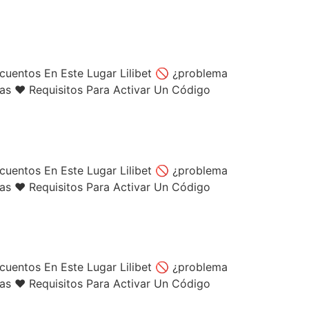
uentos En Este Lugar Lilibet 🚫 ¿problema
as ❤️ Requisitos Para Activar Un Código
uentos En Este Lugar Lilibet 🚫 ¿problema
as ❤️ Requisitos Para Activar Un Código
uentos En Este Lugar Lilibet 🚫 ¿problema
as ❤️ Requisitos Para Activar Un Código