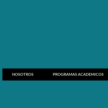
NOSOTROS
PROGRAMAS ACADEMICOS