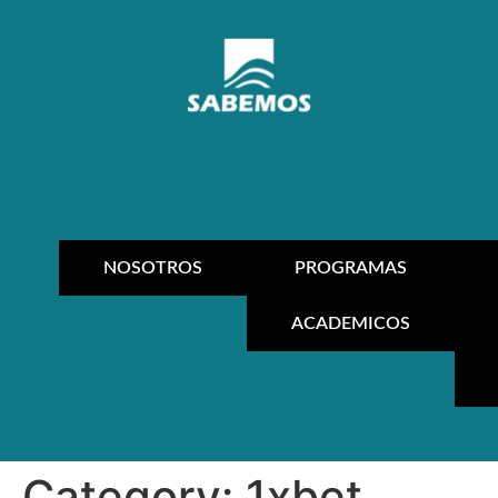
NOSOTROS
PROGRAMAS
ACADEMICOS
Category:
1xbet