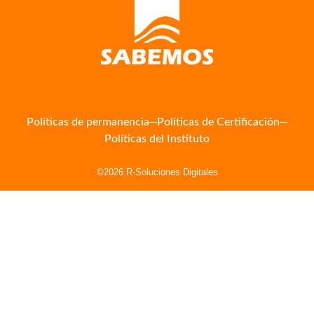
Políticas de permanencia
Políticas de Certificación
Políticas del Instituto
©2026 R-Soluciones Digitales