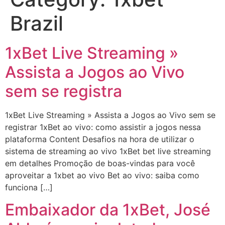
Brazil
1xBet Live Streaming »
Assista a Jogos ao Vivo
sem se registra
1xBet Live Streaming » Assista a Jogos ao Vivo sem se
registrar 1xBet ao vivo: como assistir a jogos nessa
plataforma Content Desafios na hora de utilizar o
sistema de streaming ao vivo 1xBet bet live streaming
em detalhes Promoção de boas-vindas para você
aproveitar a 1xbet ao vivo Bet ao vivo: saiba como
funciona […]
Embaixador da 1xBet, José