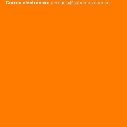
Correo electrónico:
gerencia@sabemos.com.co