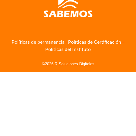
Políticas de permanencia
Políticas de Certificación
Políticas del Instituto
©2026 R-Soluciones Digitales