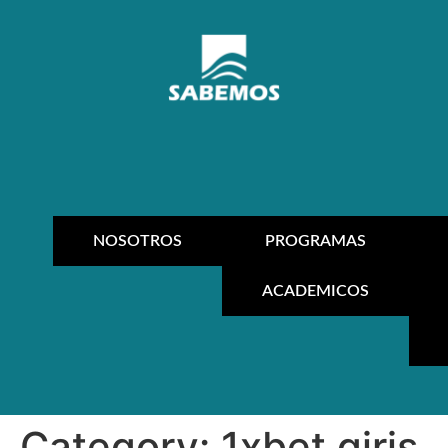
NOSOTROS
PROGRAMAS
ACADEMICOS
Category:
1xbet giriş