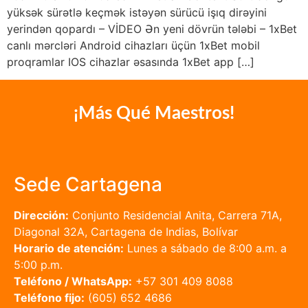
yüksək sürətlə keçmək istəyən sürücü işıq dirəyini
yerindən qopardı – VİDEO Ən yeni dövrün tələbi – 1xBet
canlı mərcləri Android cihazları üçün 1xBet mobil
proqramlar IOS cihazlar əsasında 1xBet app […]
¡Más Qué Maestros!
Sede Cartagena
Dirección:
Conjunto Residencial Anita, Carrera 71A,
Diagonal 32A, Cartagena de Indias, Bolívar
Horario de atención:
Lunes a sábado de 8:00 a.m. a
5:00 p.m.
Teléfono / WhatsApp:
+57 301 409 8088
Teléfono fijo:
(605) 652 4686