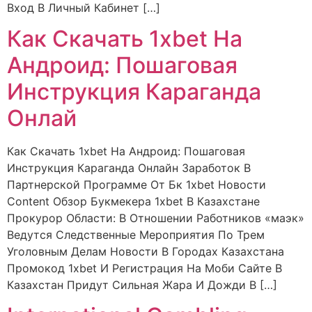
Вход В Личный Кабинет […]
Как Скачать 1xbet На
Андроид: Пошаговая
Инструкция Караганда
Онлай
Как Скачать 1xbet На Андроид: Пошаговая
Инструкция Караганда Онлайн Заработок В
Партнерской Программе От Бк 1xbet Новости
Content Обзор Букмекера 1xbet В Казахстане
Прокурор Области: В Отношении Работников «маэк»
Ведутся Следственные Мероприятия По Трем
Уголовным Делам Новости В Городах Казахстана
Промокод 1xbet И Регистрация На Моби Сайте В
Казахстан Придут Сильная Жара И Дожди В […]