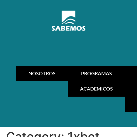
NOSOTROS
PROGRAMAS
ACADEMICOS
Category:
1xbet