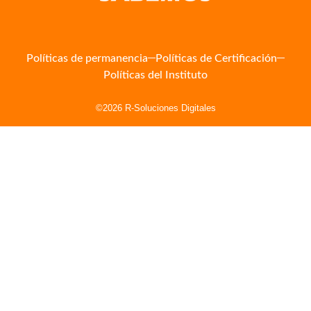
Políticas de permanencia
Políticas de Certificación
Políticas del Instituto
©2026 R-Soluciones Digitales