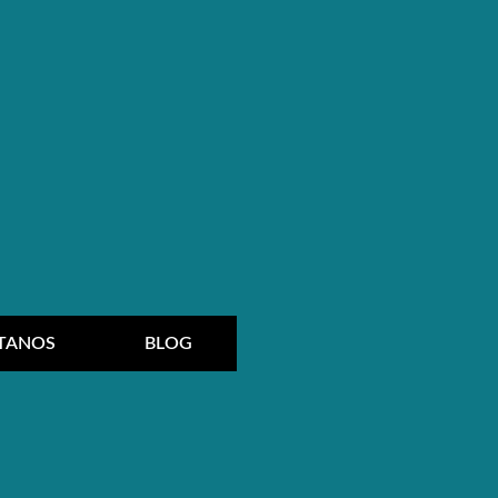
TANOS
BLOG