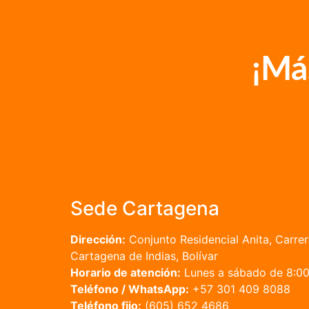
¡Má
Sede Cartagena
Dirección:
Conjunto Residencial Anita, Carrer
Cartagena de Indias, Bolívar
Horario de atención:
Lunes a sábado de 8:00 
Teléfono / WhatsApp:
+57 301 409 8088
Teléfono fijo:
(605) 652 4686