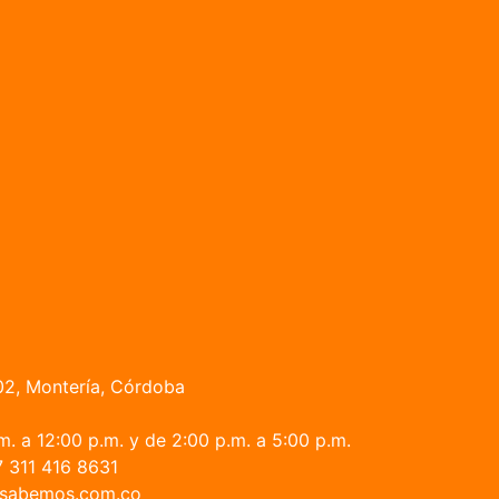
02, Montería, Córdoba
. a 12:00 p.m. y de 2:00 p.m. a 5:00 p.m.
 311 416 8631
fo@sabemos.com.co