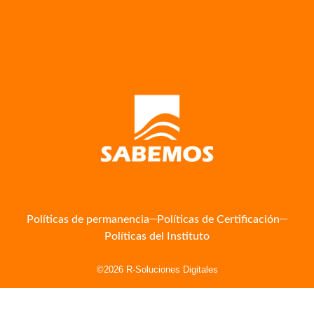
Políticas de permanencia
Políticas de Certificación
Políticas del Instituto
©2026 R-Soluciones Digitales