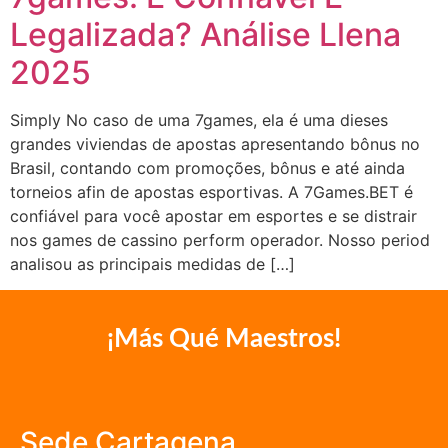
Legalizada? Análise Llena
2025
Simply No caso de uma 7games, ela é uma dieses
grandes viviendas de apostas apresentando bônus no
Brasil, contando com promoções, bônus e até ainda
torneios afin de apostas esportivas. A 7Games.BET é
confiável para você apostar em esportes e se distrair
nos games de cassino perform operador. Nosso period
analisou as principais medidas de […]
¡Más Qué Maestros!
Sede Cartagena