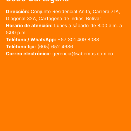
Dirección:
Conjunto Residencial Anita, Carrera 71A,
Diagonal 32A, Cartagena de Indias, Bolívar
Horario de atención:
Lunes a sábado de 8:00 a.m. a
5:00 p.m.
Teléfono / WhatsApp:
+57 301 409 8088
Teléfono fijo:
(605) 652 4686
Correo electrónico:
gerencia@sabemos.com.co