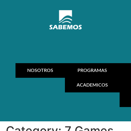
NOSOTROS
PROGRAMAS
ACADEMICOS
Category:
7 Games