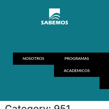
NOSOTROS
PROGRAMAS
ACADEMICOS
Category:
951