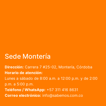
Sede Montería
Dirección:
Carrera 7 #25-02, Montería, Córdoba
Horario de atención:
Lunes a sábado de 8:00 a.m. a 12:00 p.m. y de 2:00
p.m. a 5:00 p.m.
Teléfono / WhatsApp:
+57 311 416 8631
Correo electrónico:
info@sabemos.com.co