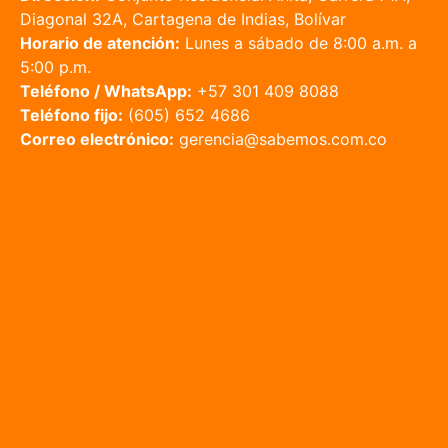
Diagonal 32A, Cartagena de Indias, Bolívar
Horario de atención:
Lunes a sábado de 8:00 a.m. a
5:00 p.m.
Teléfono / WhatsApp:
+57 301 409 8088
Teléfono fijo:
(605) 652 4686
Correo electrónico:
gerencia@sabemos.com.co