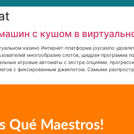
at
машин с кушом в виртуальн
туальном казино Интернет-платформа joycasino удовл
льзователей многообразие слотов, щедрая программа п
альные игровые автоматы с экстра опциями, прогрес
оматов с фиксированным джекпотом. Самыми распрост
s Qué Maestros!