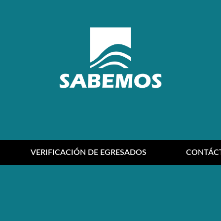
VERIFICACIÓN DE EGRESADOS
CONTÁC