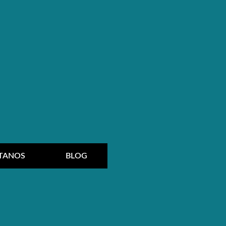
TANOS
BLOG