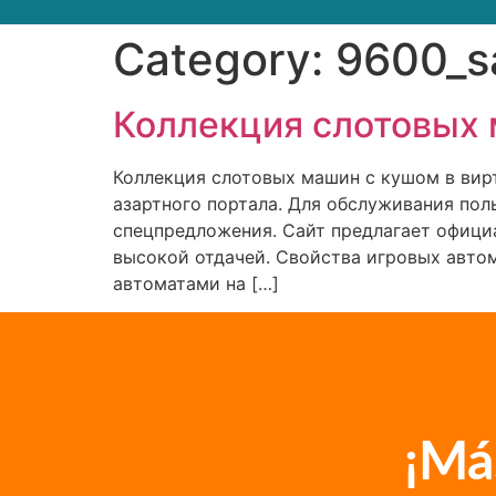
Category:
9600_s
Коллекция слотовых 
Коллекция слотовых машин с кушом в вир
азартного портала. Для обслуживания по
спецпредложения. Сайт предлагает офици
высокой отдачей. Свойства игровых авт
автоматами на […]
¡Má