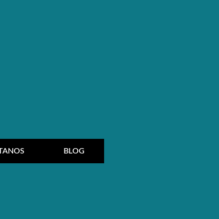
TANOS
BLOG