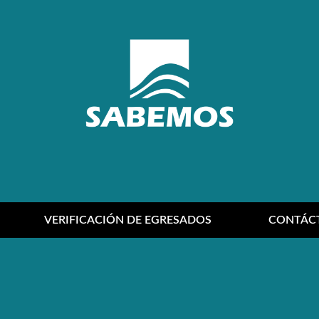
VERIFICACIÓN DE EGRESADOS
CONTÁC