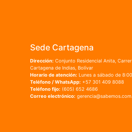
Sede Cartagena
Dirección:
Conjunto Residencial Anita, Carrer
Cartagena de Indias, Bolívar
Horario de atención:
Lunes a sábado de 8:00 
Teléfono / WhatsApp:
+57 301 409 8088
Teléfono fijo:
(605) 652 4686
Correo electrónico:
gerencia@sabemos.com