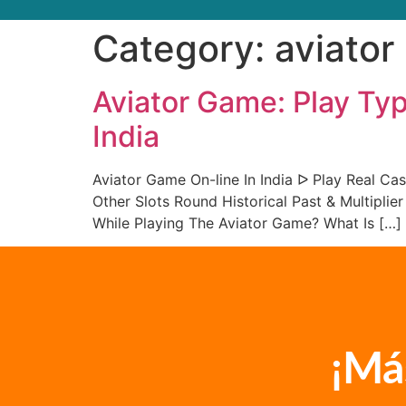
Category:
aviator
Aviator Game: Play Typ
India
Aviator Game On-line In India ᐅ Play Real C
Other Slots Round Historical Past & Multipli
While Playing The Aviator Game? What Is […]
¡Má