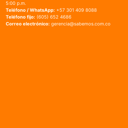
5:00 p.m.
Teléfono / WhatsApp:
+57 301 409 8088
Teléfono fijo:
(605) 652 4686
Correo electrónico:
gerencia@sabemos.com.co