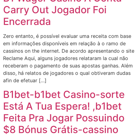
Carry Out Jogador Foi
Encerrada
Zero entanto, é possível evaluar uma receita com base
em informações disponíveis em relação à o ramo de
cassinos on the internet. De acordo apresentando o site
Reclame Aqui, alguns jogadores relataram la cual não
receberam o pagamento de suas apostas ganhas. Além
disso, há relatos de jogadores o qual obtiveram dudas
afin de efetuar […]
B1bet-b1bet Casino-sorte
Está A Tua Espera! ,b1bet
Feita Pra Jogar Possuindo
$8 Bónus Grátis-cassino