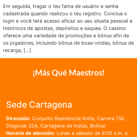
Em seguida, tragar o teu fama de usuário e senha
cadastrada quando realizou o teu registro. Conclua o
login e você terá acesso eficaz ao seu silueta pessoal e
históricos de apostas, depósitos e saques. O cassino
oferece uma variedade de promoções e bônus afin de
os jogadores, incluindo bônus de boas-vindas, bônus de
recarga, […]
¡Más Qué Maestros!
Sede Cartagena
Dirección:
Conjunto Residencial Anita, Carrera 71A,
Diagonal 32A, Cartagena de Indias, Bolívar
Horario de atención:
Lunes a sábado de 8:00 a.m. a