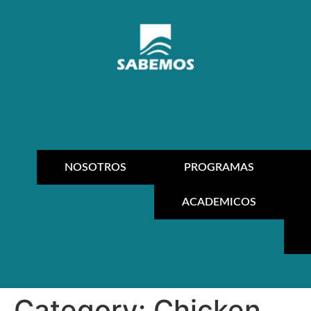
NOSOTROS
PROGRAMAS
ACADEMICOS
Category:
Chicken