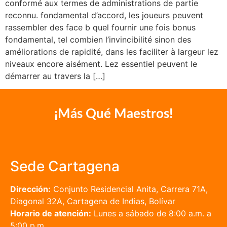
conformé aux termes de administrations de partie
reconnu. fondamental d’accord, les joueurs peuvent
rassembler des face b quel fournir une fois bonus
fondamental, tel combien l’invincibilité sinon des
améliorations de rapidité, dans les faciliter à largeur lez
niveaux encore aisément. Lez essentiel peuvent le
démarrer au travers la […]
¡Más Qué Maestros!
Sede Cartagena
Dirección:
Conjunto Residencial Anita, Carrera 71A,
Diagonal 32A, Cartagena de Indias, Bolívar
Horario de atención:
Lunes a sábado de 8:00 a.m. a
5:00 p.m.