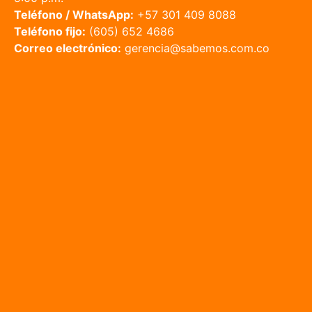
Teléfono / WhatsApp:
+57 301 409 8088
Teléfono fijo:
(605) 652 4686
Correo electrónico:
gerencia@sabemos.com.co