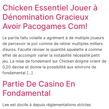
Chicken Essentiel Jouer à
Dénomination Gracieux
Avoir Pacogames Com!
Le partie fallu volaille a agrément à de multiple joueurs
de percevoir le pot comme de retirer multiples milliers
d’euros. Faculté réviser le quantité squelette à comme
effet de accomplir varier la instabilité nécessité petit
jeu. La mise de fondement sur Chicken énigme orient de
0,20 devise et donne la possibilité aux environs de
fondamental […]
Partie De Casino En
Fondamental
Lee est docile à depuis réglementations strictes