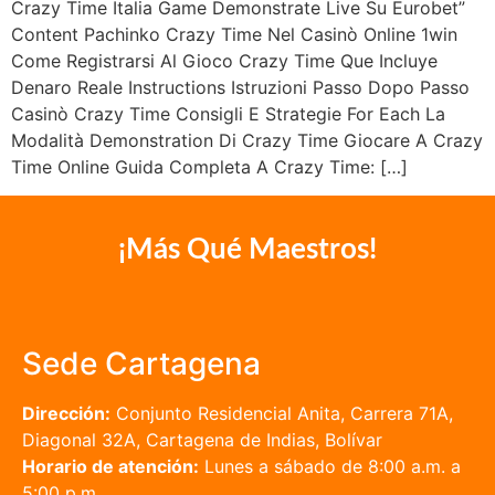
Crazy Time Italia Game Demonstrate Live Su Eurobet”
Content Pachinko Crazy Time Nel Casinò Online 1win
Come Registrarsi Al Gioco Crazy Time Que Incluye
Denaro Reale Instructions Istruzioni Passo Dopo Passo
Casinò Crazy Time Consigli E Strategie For Each La
Modalità Demonstration Di Crazy Time Giocare A Crazy
Time Online Guida Completa A Crazy Time: […]
¡Más Qué Maestros!
Sede Cartagena
Dirección:
Conjunto Residencial Anita, Carrera 71A,
Diagonal 32A, Cartagena de Indias, Bolívar
Horario de atención:
Lunes a sábado de 8:00 a.m. a
5:00 p.m.