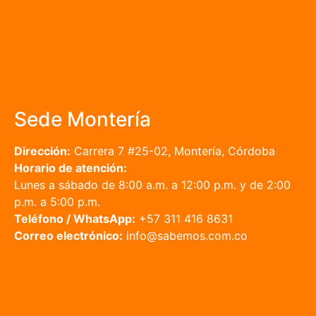
Sede Montería
Dirección:
Carrera 7 #25-02, Montería, Córdoba
Horario de atención:
Lunes a sábado de 8:00 a.m. a 12:00 p.m. y de 2:00
p.m. a 5:00 p.m.
Teléfono / WhatsApp:
+57 311 416 8631
Correo electrónico:
info@sabemos.com.co