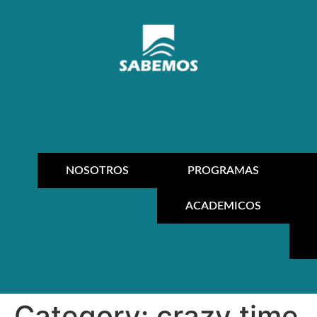
NOSOTROS
PROGRAMAS
ACADEMICOS
Category:
crazy time