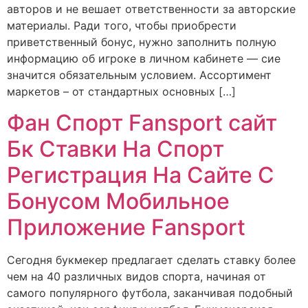
авторов и не вешает ответственности за авторские
материалы. Ради того, чтобы приобрести
приветственный бонус, нужно заполнить полную
информацию об игроке в личном кабинете — сие
значится обязательным условием. Ассортимент
маркетов – от стандартных основных […]
Фан Спорт Fansport сайт
Бк Ставки На Спорт
Регистрация На Сайте С
Бонусом Мобильное
Приложение Fansport
Сегодня букмекер предлагает сделать ставку более
чем на 40 различных видов спорта, начиная от
самого популярного футбола, заканчивая подобный