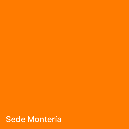
Sede Montería