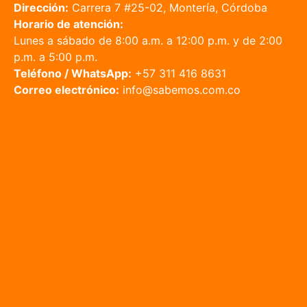
Dirección:
Carrera 7 #25-02, Montería, Córdoba
Horario de atención:
Lunes a sábado de 8:00 a.m. a 12:00 p.m. y de 2:00
p.m. a 5:00 p.m.
Teléfono / WhatsApp:
+57 311 416 8631
Correo electrónico:
info@sabemos.com.co