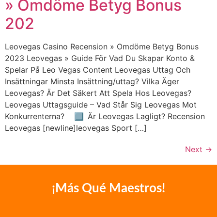
» Omdöme Betyg Bonus
202
Leovegas Casino Recension » Omdöme Betyg Bonus
2023 Leovegas » Guide För Vad Du Skapar Konto &
Spelar På Leo Vegas Content Leovegas Uttag Och
Insättningar Minsta Insättning/uttag? Vilka Äger
Leovegas? Är Det Säkert Att Spela Hos Leovegas?
Leovegas Uttagsguide – Vad Står Sig Leovegas Mot
Konkurrenterna? ⃣ Är Leovegas Lagligt? Recension
Leovegas [newline]leovegas Sport […]
Next
→
¡Más Qué Maestros!