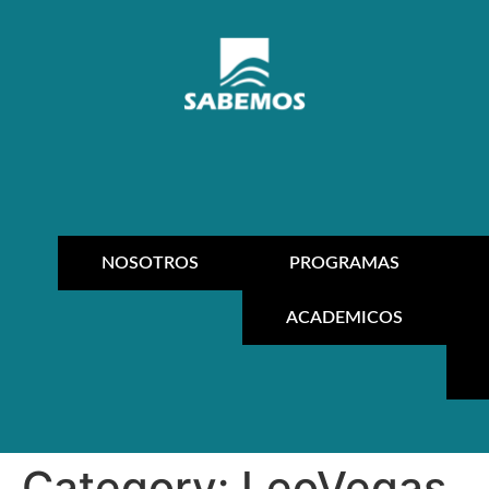
NOSOTROS
PROGRAMAS
ACADEMICOS
Category:
LeoVegas