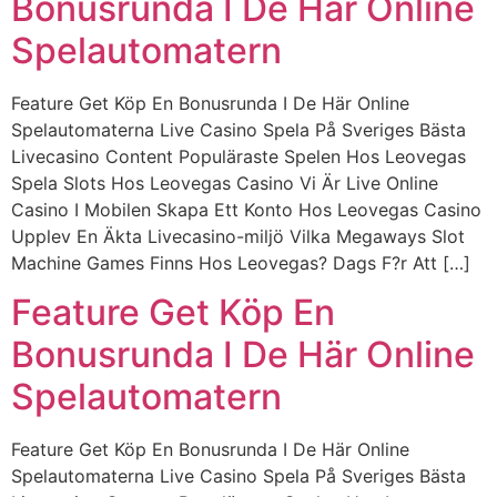
Bonusrunda I De Här Online
Spelautomatern
Feature Get Köp En Bonusrunda I De Här Online
Spelautomaterna Live Casino Spela På Sveriges Bästa
Livecasino Content Populäraste Spelen Hos Leovegas
Spela Slots Hos Leovegas Casino Vi Är Live Online
Casino I Mobilen Skapa Ett Konto Hos Leovegas Casino
Upplev En Äkta Livecasino-miljö Vilka Megaways Slot
Machine Games Finns Hos Leovegas? Dags F?r Att […]
Feature Get Köp En
Bonusrunda I De Här Online
Spelautomatern
Feature Get Köp En Bonusrunda I De Här Online
Spelautomaterna Live Casino Spela På Sveriges Bästa