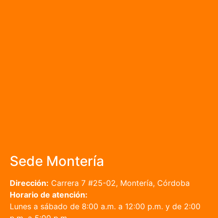
Sede Montería
Dirección:
Carrera 7 #25-02, Montería, Córdoba
Horario de atención:
Lunes a sábado de 8:00 a.m. a 12:00 p.m. y de 2:00