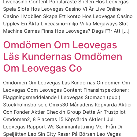
Livecasino Content Populäraste Spelen Hos Leovegas
Spela Slots Hos Leovegas Casino Vi Är Live Online
Casino I Mobilen Skapa Ett Konto Hos Leovegas Casino
Upplev En Äkta Livecasino-miljö Vilka Megaways Slot
Machine Games Finns Hos Leovegas? Dags F?r Att […]
Omdömen Om Leovegas
Läs Kundernas Omdömen
Om Leovegas Co
Omdömen Om Leovegas Läs Kundernas Omdömen Om
Leovegas Com Leovegas Content Finansinspektionen:
Flaggningsmeddelande I Leovegas Stomach (publ)
Stockholmsbörsen, Omxs30 Månadens Köpvärda Aktier
Och Fonder Aktier Checkin Group Detta Är Trustpilot
Omdömen2, 8 Placeras 15 Köpvärda Aktier I Juli
Leovegas Rapport We Sammanfattning Mer Från Di
Speljätten Leo Sin City Rasar På Börsen Leo Vegas