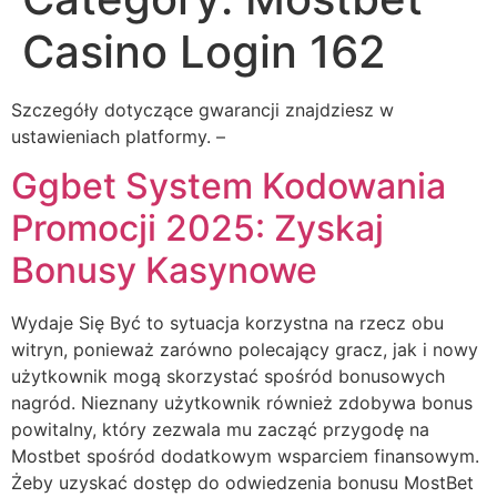
Casino Login 162
Szczegóły dotyczące gwarancji znajdziesz w
ustawieniach platformy. –
Ggbet System Kodowania
Promocji 2025: Zyskaj
Bonusy Kasynowe
Wydaje Się Być to sytuacja korzystna na rzecz obu
witryn, ponieważ zarówno polecający gracz, jak i nowy
użytkownik mogą skorzystać spośród bonusowych
nagród. Nieznany użytkownik również zdobywa bonus
powitalny, który zezwala mu zacząć przygodę na
Mostbet spośród dodatkowym wsparciem finansowym.
Żeby uzyskać dostęp do odwiedzenia bonusu MostBet