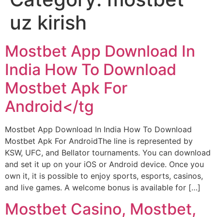
uz kirish
Mostbet App Download In
India How To Download
Mostbet Apk For
Android</tg
Mostbet App Download In India How To Download
Mostbet Apk For AndroidThe line is represented by
KSW, UFC, and Bellator tournaments. You can download
and set it up on your iOS or Android device. Once you
own it, it is possible to enjoy sports, esports, casinos,
and live games. A welcome bonus is available for […]
Mostbet Casino, Mostbet,