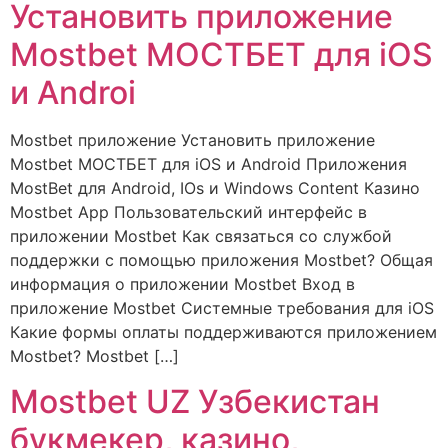
Установить приложение
Mostbet МОСТБЕТ для iOS
и Androi
Mostbet приложение Установить приложение
Mostbet МОСТБЕТ для iOS и Android Приложения
MostBet для Android, IOs и Windows Content Казино
Mostbet App Пользовательский интерфейс в
приложении Mostbet Как связаться со службой
поддержки с помощью приложения Mostbet? Общая
информация о приложении Mostbet Вход в
приложение Mostbet Системные требования для iOS
Какие формы оплаты поддерживаются приложением
Mostbet? Mostbet […]
Mostbet UZ Узбекистан
букмекер, казино,