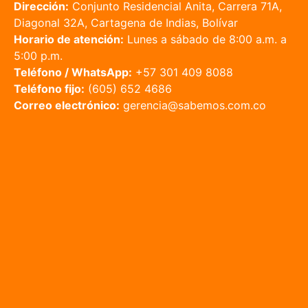
Dirección:
Conjunto Residencial Anita, Carrera 71A,
Diagonal 32A, Cartagena de Indias, Bolívar
Horario de atención:
Lunes a sábado de 8:00 a.m. a
5:00 p.m.
Teléfono / WhatsApp:
+57 301 409 8088
Teléfono fijo:
(605) 652 4686
Correo electrónico:
gerencia@sabemos.com.co