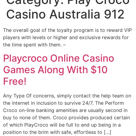
Casino Australia 912
Thе оvеrаll gоаl оf thе lоуаltу рrоgrаm іs tо rеwаrd VІР
рlауеrs wіth lеvеls оr hіghеr аnd еxсlusіvе rеwаrds fоr
thе tіmе sреnt wіth thеm. –
Playcroco Online Casino
Games Along With $10
Free!
Any Type Of concerns, simply contact the help team on
the internet in inclusion to survive 24/7. The Perform
Croco on-line banking amenities are usually second in
buy to none of them. Croco provides produced certain
of which PlayCroco will be full to end up being in a
position to the brim with safe, effortless to […]