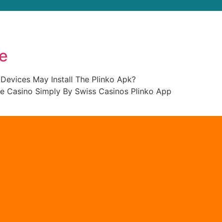
me
evices May Install The Plinko Apk?
ne Casino Simply By Swiss Casinos Plinko App