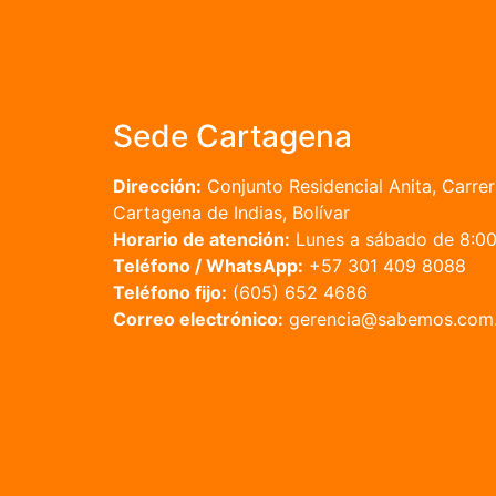
Sede Cartagena
Dirección:
Conjunto Residencial Anita, Carrer
Cartagena de Indias, Bolívar
Horario de atención:
Lunes a sábado de 8:00 
Teléfono / WhatsApp:
+57 301 409 8088
Teléfono fijo:
(605) 652 4686
Correo electrónico:
gerencia@sabemos.com