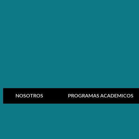
NOSOTROS
PROGRAMAS ACADEMICOS