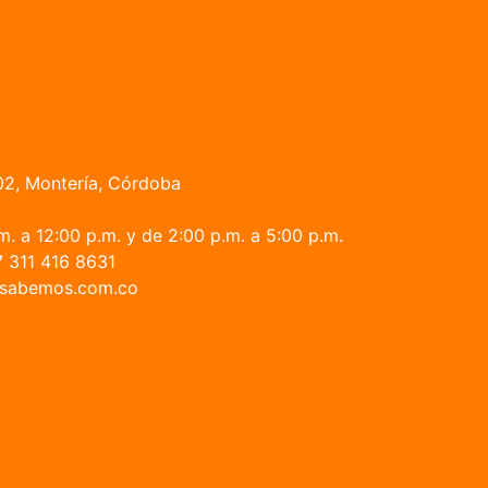
02, Montería, Córdoba
. a 12:00 p.m. y de 2:00 p.m. a 5:00 p.m.
 311 416 8631
fo@sabemos.com.co