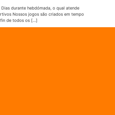
n Dias durante hebdómada, o qual atende
ortivos Nossos jogos são criados em tempo
fin de todos os […]