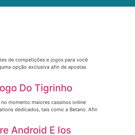
ões de competições e jogos para você
lguma opção exclusiva afin de apostas
Jogo Do Tigrinho
o no momento maiores cassinos online
ations dedicados, tais como a Betano. Afin
re Android E Ios