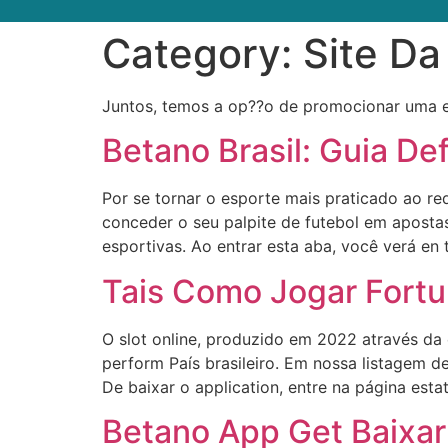
Category:
Site Da
Juntos, temos a op??o de promocionar uma ex
Betano Brasil: Guia Def
Por se tornar o esporte mais praticado ao 
conceder o seu palpite de futebol em aposta
esportivas. Ao entrar esta aba, você verá en 
Tais Como Jogar Fortu
O slot online, produzido em 2022 através da
perform País brasileiro. Em nossa listagem d
De baixar o application, entre na página esta
Betano App Get Baixar 