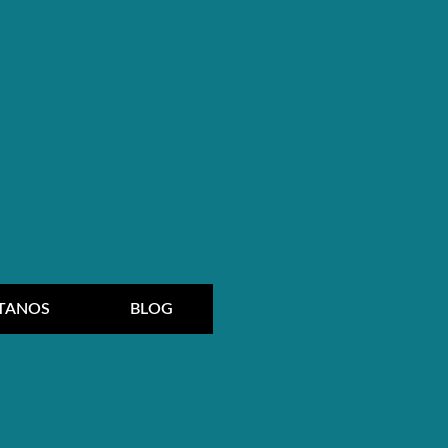
TANOS
BLOG