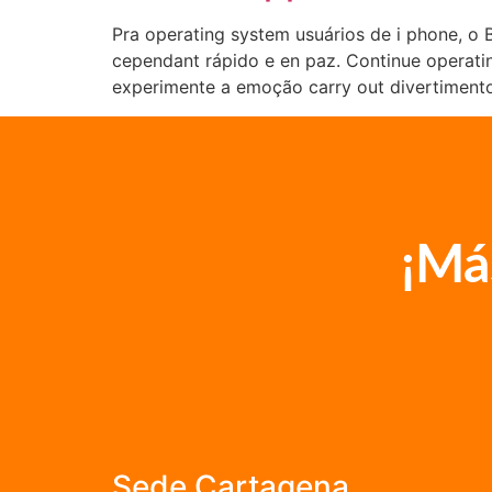
Pra operating system usuários de i phone, o B
cependant rápido e en paz. Continue operatin
experimente a emoção carry out divertiment
¡Má
Sede Cartagena