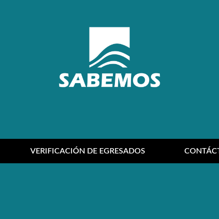
VERIFICACIÓN DE EGRESADOS
CONTÁC