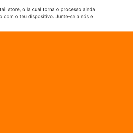
il store, o la cual torna o processo ainda
o com o teu dispositivo. Junte-se a nós e