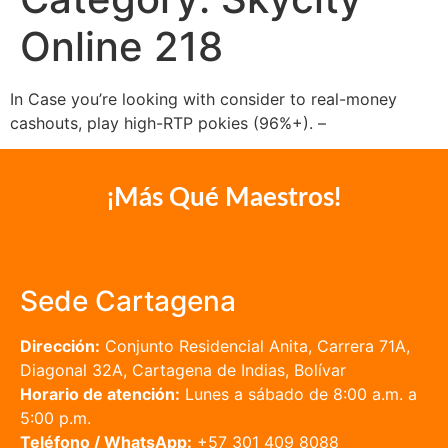
Online 218
In Case you’re looking with consider to real-money
cashouts, play high-RTP pokies (96%+). –
¡Más Qué Maestros!
Sede Cartagena
Dirección:
Conjunto Residencial Anita, Carrera 71A,
Diagonal 32A, Cartagena de Indias, Bolívar
Horario de atención:
Lunes a sábado de 8:00 a.m. a
5:00 p.m.
Teléfono / WhatsApp:
+57 301 409 8088