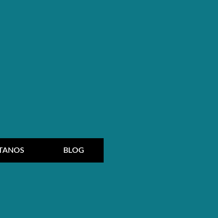
TANOS
BLOG