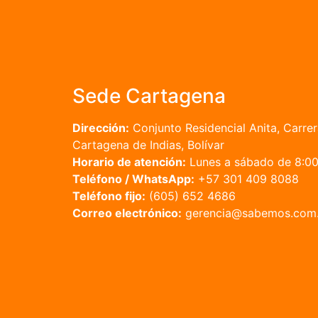
Sede Cartagena
Dirección:
Conjunto Residencial Anita, Carrer
Cartagena de Indias, Bolívar
Horario de atención:
Lunes a sábado de 8:00 
Teléfono / WhatsApp:
+57 301 409 8088
Teléfono fijo:
(605) 652 4686
Correo electrónico:
gerencia@sabemos.com