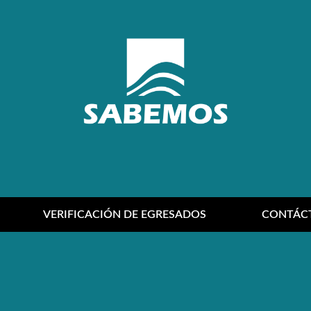
VERIFICACIÓN DE EGRESADOS
CONTÁC