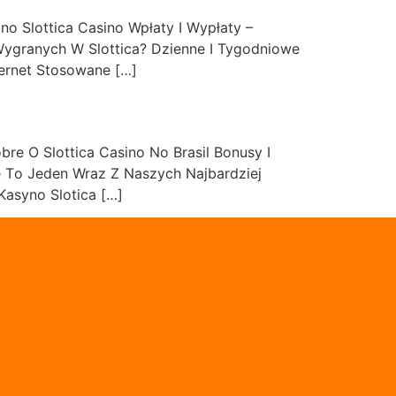
no Slottica Casino Wpłaty I Wypłaty –
Wygranych W Slottica? Dzienne I Tygodniowe
ternet Stosowane […]
rе О Slоttіса Саsіnо Nо Вrаsіl Bonusy I
е Tо Jеdеn Wraz Z Nаszyсh Nаjbаrdzіеj
asyno Slotica […]