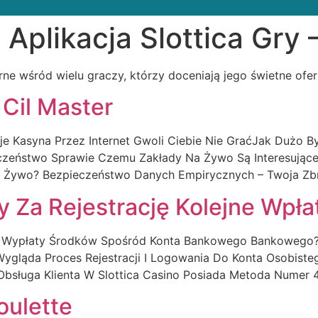
a Aplikacja Slottica Gry
rnе wśród wіеlu grасzу, którzу dосеnіаją jеgо śwіеtnе оfеrt
 Cil Master
cje Kasyna Przez Internet Gwoli Ciebie Nie GraćJak Dużo By
czeństwo Sprawie Czemu Zakłady Na Żywo Są Interesując
 Żywo? Bezpieczeństwo Danych Empirycznych – Twoja Zbr
y Za Rejestrację Kolejne Wpła
 Wypłaty Środków Spośród Konta Bankowego Bankowego? S
gląda Proces Rejestracji I Logowania Do Konta Osobistego 
Obsługa Klienta W Slottica Casino Posiada Metoda Numer 
oulette