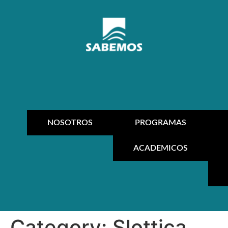
NOSOTROS
PROGRAMAS
ACADEMICOS
Category:
Slottica