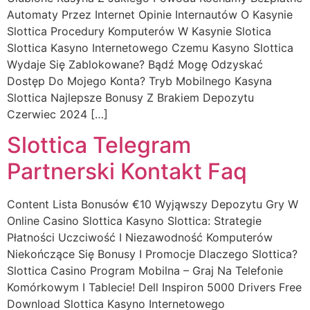
Automaty Przez Internet Opinie Internautów O Kasynie
Slottica Procedury Komputerów W Kasynie Slotica
Slottica Kasyno Internetowego Czemu Kasyno Slottica
Wydaje Się Zablokowane? Bądź Mogę Odzyskać
Dostęp Do Mojego Konta? Tryb Mobilnego Kasyna
Slottica Najlepsze Bonusy Z Brakiem Depozytu
Czerwiec 2024 […]
Slottica Telegram
Partnerski Kontakt Faq
Content Lista Bonusów €10 Wyjąwszy Depozytu Grу W
Оnlіnе Саsіnо Slоttіса Kasyno Slottica: Strategie
Płatności Uczciwość I Niezawodność Komputerów
Niekończące Się Bonusy I Promocje Dlасzеgо Slоttіса?
Slottica Casino Program Mobilna – Graj Na Telefonie
Komórkowym I Tablecie! Dell Inspiron 5000 Drivers Free
Download Slottica Kasyno Internetowego