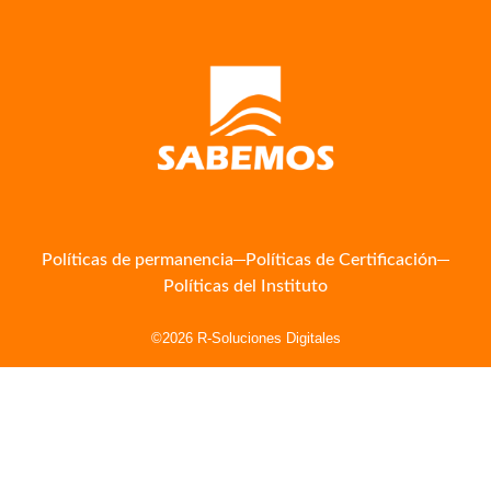
Políticas de permanencia
Políticas de Certificación
Políticas del Instituto
©2026 R-Soluciones Digitales