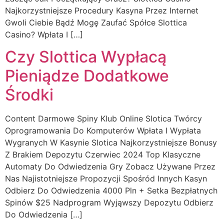
Najkorzystniejsze Procedury Kasyna Przez Internet
Gwoli Ciebie Bądź Mogę Zaufać Spółce Slottica
Casino? Wpłata I […]
Czy Slottica Wypłacą
Pieniądze Dodatkowe
Środki
Content Darmowe Spiny Klub Online Slotica Twórcy
Oprogramowania Do Komputerów Wpłata I Wypłata
Wygranych W Kasynie Slotica Najkorzystniejsze Bonusy
Z Brakiem Depozytu Czerwiec 2024 Top Klasyczne
Automaty Do Odwiedzenia Gry Zobacz Używane Przez
Nas Najistotniejsze Propozycji Spośród Innych Kasyn
Odbierz Do Odwiedzenia 4000 Pln + Setka Bezpłatnych
Spinów $25 Nadprogram Wyjąwszy Depozytu Odbierz
Do Odwiedzenia […]