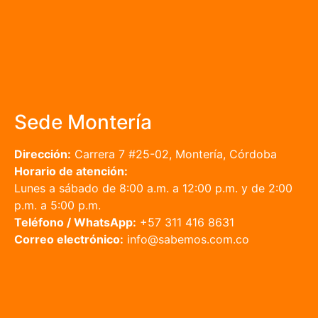
Sede Montería
Dirección:
Carrera 7 #25-02, Montería, Córdoba
Horario de atención:
Lunes a sábado de 8:00 a.m. a 12:00 p.m. y de 2:00
p.m. a 5:00 p.m.
Teléfono / WhatsApp:
+57 311 416 8631
Correo electrónico:
info@sabemos.com.co