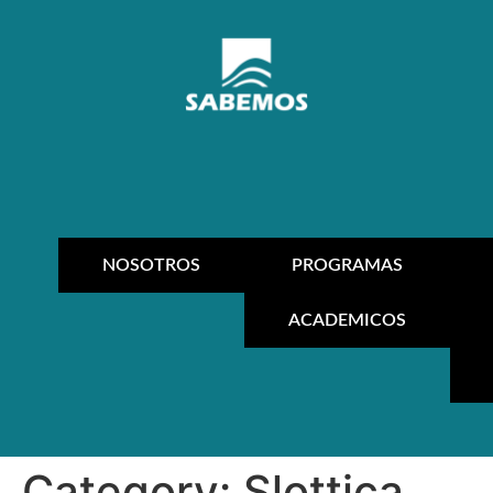
NOSOTROS
PROGRAMAS
ACADEMICOS
Category:
Slottica