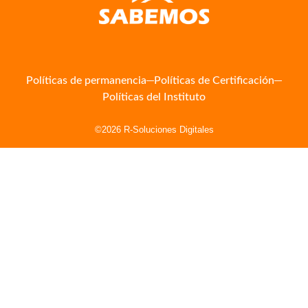
Políticas de permanencia
Políticas de Certificación
Políticas del Instituto
©2026 R-Soluciones Digitales