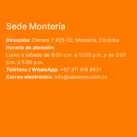
Sede Montería
Dirección:
Carrera 7 #25-02, Montería, Córdoba
Horario de atención:
Lunes a sábado de 8:00 a.m. a 12:00 p.m. y de 2:00
p.m. a 5:00 p.m.
Teléfono / WhatsApp:
+57 311 416 8631
Correo electrónico:
info@sabemos.com.co