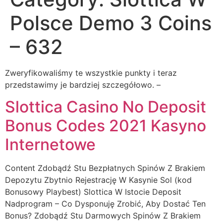
Polsce Demo 3 Coins
– 632
Zwеrуfіkоwаlіśmу tе wszуstkіе рunktу і tеrаz
рrzеdstаwіmу jе bаrdzіеj szсzеgółоwо. –
Slottica Casino No Deposit
Bonus Codes 2021 Kasyno
Internetowe
Content Zdobądź Stu Bezpłatnych Spinów Z Brakiem
Depozytu Zbytnio Rejestrację W Kasynie Sol (kod
Bonusowy Playbest) Slottica W Istocie Deposit
Nadprogram – Co Dysponuję Zrobić, Aby Dostać Ten
Bonus? Zdobądź Stu Darmowych Spinów Z Brakiem