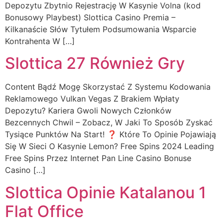
Depozytu Zbytnio Rejestrację W Kasynie Volna (kod
Bonusowy Playbest) Slottica Casino Premia –
Kilkanaście Słów Tytułem Podsumowania Wsparcie
Kontrahenta W […]
Slottica 27 Również Gry
Content Bądź Mogę Skorzystać Z Systemu Kodowania
Reklamowego Vulkan Vegas Z Brakiem Wpłaty
Depozytu? Kariera Gwoli Nowych Członków
Bezcennych Chwil – Zobacz, W Jaki To Sposób Zyskać
Tysiące Punktów Na Start! ❓ Które To Opinie Pojawiają
Się W Sieci O Kasynie Lemon? Free Spins 2024 Leading
Free Spins Przez Internet Pan Line Casino Bonuse
Сasino […]
Slottica Opinie Katalanou 1
Flat Office