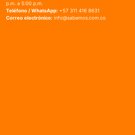
p.m. a 5:00 p.m.
Teléfono / WhatsApp:
+57 311 416 8631
Correo electrónico:
info@sabemos.com.co