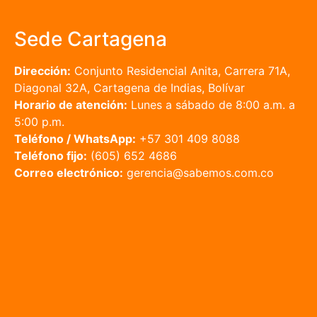
Sede Cartagena
Dirección:
Conjunto Residencial Anita, Carrera 71A,
Diagonal 32A, Cartagena de Indias, Bolívar
Horario de atención:
Lunes a sábado de 8:00 a.m. a
5:00 p.m.
Teléfono / WhatsApp:
+57 301 409 8088
Teléfono fijo:
(605) 652 4686
Correo electrónico:
gerencia@sabemos.com.co