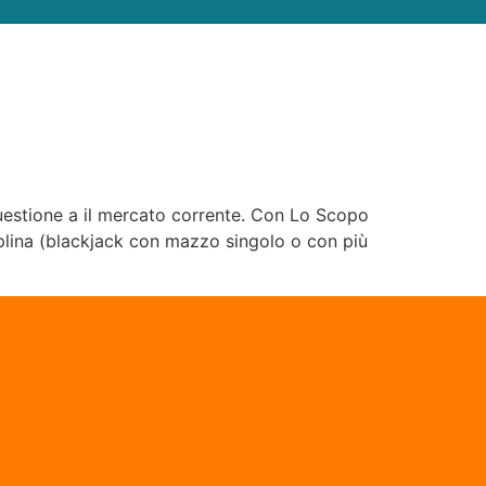
questione a il mercato corrente. Con Lo Scopo
iplina (blackjack con mazzo singolo o con più