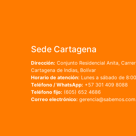
Sede Cartagena
Dirección:
Conjunto Residencial Anita, Carrer
Cartagena de Indias, Bolívar
Horario de atención:
Lunes a sábado de 8:00 
Teléfono / WhatsApp:
+57 301 409 8088
Teléfono fijo:
(605) 652 4686
Correo electrónico:
gerencia@sabemos.com