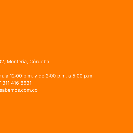
02, Montería, Córdoba
. a 12:00 p.m. y de 2:00 p.m. a 5:00 p.m.
 311 416 8631
fo@sabemos.com.co