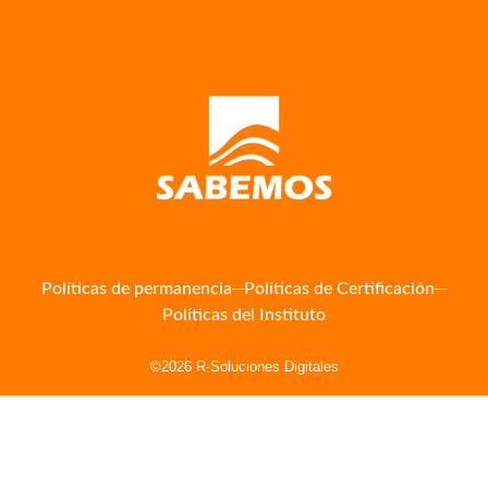
Políticas de permanencia
Políticas de Certificación
Políticas del Instituto
©2026 R-Soluciones Digitales