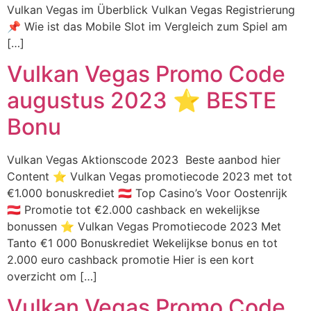
Vulkan Vegas im Überblick Vulkan Vegas Registrierung
📌 Wie ist das Mobile Slot im Vergleich zum Spiel am
[…]
Vulkan Vegas Promo Code
augustus 2023 ⭐️ BESTE
Bonu
Vulkan Vegas Aktionscode 2023 ️ Beste aanbod hier
Content ⭐ Vulkan Vegas promotiecode 2023 met tot
€1.000 bonuskrediet 🇦🇹 Top Casino’s Voor Oostenrijk
🇦🇹 Promotie tot €2.000 cashback en wekelijkse
bonussen ⭐ Vulkan Vegas Promotiecode 2023 Met
Tanto €1 000 Bonuskrediet Wekelijkse bonus en tot
2.000 euro cashback promotie Hier is een kort
overzicht om […]
Vulkan Vegas Promo Code