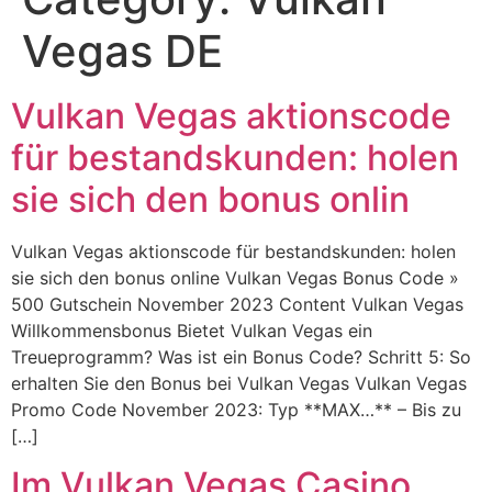
Vegas DE
Vulkan Vegas aktionscode
für bestandskunden: holen
sie sich den bonus onlin
Vulkan Vegas aktionscode für bestandskunden: holen
sie sich den bonus online Vulkan Vegas Bonus Code »
500 Gutschein November 2023 Content Vulkan Vegas
Willkommensbonus Bietet Vulkan Vegas ein
Treueprogramm? Was ist ein Bonus Code? Schritt 5: So
erhalten Sie den Bonus bei Vulkan Vegas Vulkan Vegas
Promo Code November 2023: Typ **MAX…** – Bis zu
[…]
Im Vulkan Vegas Casino