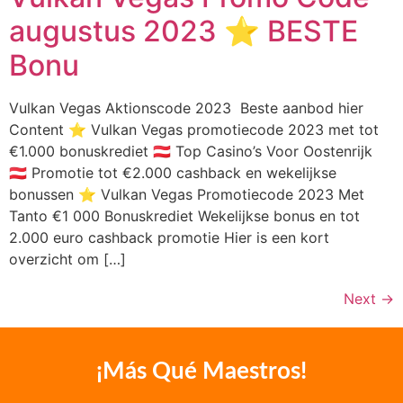
augustus 2023 ⭐️ BESTE
Bonu
Vulkan Vegas Aktionscode 2023 ️ Beste aanbod hier
Content ⭐ Vulkan Vegas promotiecode 2023 met tot
€1.000 bonuskrediet 🇦🇹 Top Casino’s Voor Oostenrijk
🇦🇹 Promotie tot €2.000 cashback en wekelijkse
bonussen ⭐ Vulkan Vegas Promotiecode 2023 Met
Tanto €1 000 Bonuskrediet Wekelijkse bonus en tot
2.000 euro cashback promotie Hier is een kort
overzicht om […]
Next
→
¡Más Qué Maestros!