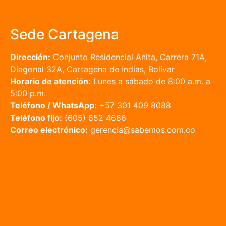
Sede Cartagena
Dirección:
Conjunto Residencial Anita, Carrera 71A,
Diagonal 32A, Cartagena de Indias, Bolívar
Horario de atención:
Lunes a sábado de 8:00 a.m. a
5:00 p.m.
Teléfono / WhatsApp:
+57 301 409 8088
Teléfono fijo:
(605) 652 4686
Correo electrónico:
gerencia@sabemos.com.co