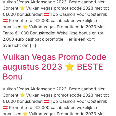
Vulkan Vegas Aktionscode 2023 ️ Beste aanbod hier
Content ⭐ Vulkan Vegas promotiecode 2023 met tot
€1.000 bonuskrediet 🇦🇹 Top Casino’s Voor Oostenrijk
🇦🇹 Promotie tot €2.000 cashback en wekelijkse
bonussen ⭐ Vulkan Vegas Promotiecode 2023 Met
Tanto €1 000 Bonuskrediet Wekelijkse bonus en tot
2.000 euro cashback promotie Hier is een kort
overzicht om […]
Vulkan Vegas Promo Code
augustus 2023 ⭐️ BESTE
Bonu
Vulkan Vegas Aktionscode 2023 ️ Beste aanbod hier
Content ⭐ Vulkan Vegas promotiecode 2023 met tot
€1.000 bonuskrediet 🇦🇹 Top Casino’s Voor Oostenrijk
🇦🇹 Promotie tot €2.000 cashback en wekelijkse
bonussen ⭐ Vulkan Vegas Promotiecode 2023 Met