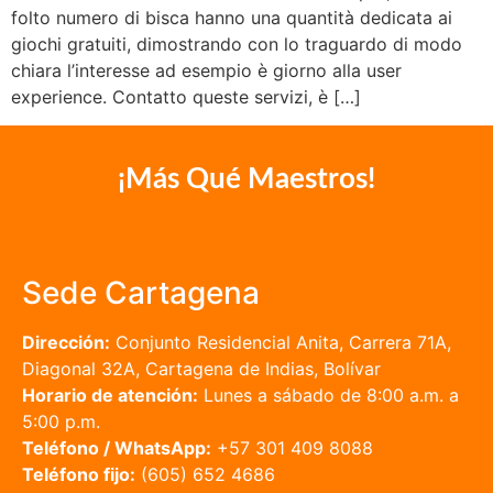
folto numero di bisca hanno una quantità dedicata ai
giochi gratuiti, dimostrando con lo traguardo di modo
chiara l’interesse ad esempio è giorno alla user
experience. Contatto queste servizi, è […]
¡Más Qué Maestros!
Sede Cartagena
Dirección:
Conjunto Residencial Anita, Carrera 71A,
Diagonal 32A, Cartagena de Indias, Bolívar
Horario de atención:
Lunes a sábado de 8:00 a.m. a
5:00 p.m.
Teléfono / WhatsApp:
+57 301 409 8088
Teléfono fijo:
(605) 652 4686