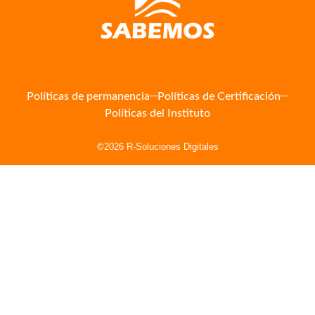
Políticas de permanencia
Políticas de Certificación
Políticas del Instituto
©2026 R-Soluciones Digitales