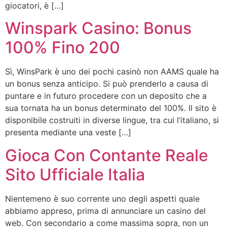
giocatori, è […]
Winspark Casino: Bonus
100% Fino 200
Sì, WinsPark è uno dei pochi casinò non AAMS quale ha
un bonus senza anticipo. Si può prenderlo a causa di
puntare e in futuro procedere con un deposito che a
sua tornata ha un bonus determinato del 100%. Il sito è
disponibile costruiti in diverse lingue, tra cui l’italiano, si
presenta mediante una veste […]
Gioca Con Contante Reale
Sito Ufficiale Italia
Nientemeno è suo corrente uno degli aspetti quale
abbiamo appreso, prima di annunciare un casino del
web. Con secondario a come massima sopra, non un