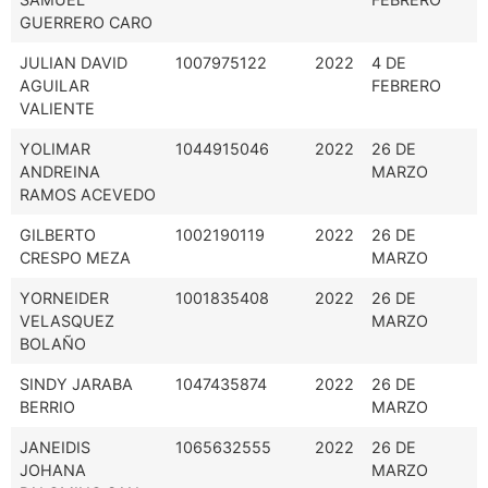
GUERRERO CARO
JULIAN DAVID
1007975122
2022
4 DE
AGUILAR
FEBRERO
VALIENTE
YOLIMAR
1044915046
2022
26 DE
ANDREINA
MARZO
RAMOS ACEVEDO
GILBERTO
1002190119
2022
26 DE
CRESPO MEZA
MARZO
YORNEIDER
1001835408
2022
26 DE
VELASQUEZ
MARZO
BOLAÑO
SINDY JARABA
1047435874
2022
26 DE
BERRIO
MARZO
JANEIDIS
1065632555
2022
26 DE
JOHANA
MARZO