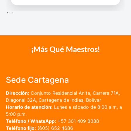
```
¡Más Qué Maestros!
Sede Cartagena
Dirección:
Conjunto Residencial Anita, Carrera 71A,
Diagonal 32A, Cartagena de Indias, Bolívar
Horario de atención:
Lunes a sábado de 8:00 a.m. a
5:00 p.m.
Teléfono / WhatsApp:
+57 301 409 8088
Teléfono fijo:
(605) 652 4686