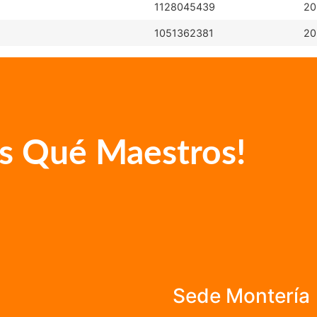
1128045439
20
1051362381
20
s Qué Maestros!
Sede Montería