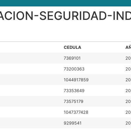
FACION-SEGURIDAD-IN
CEDULA
A
7369101
20
73200363
20
1044917859
20
73353649
20
73575179
20
1047377428
20
9299541
20