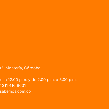
02, Montería, Córdoba
. a 12:00 p.m. y de 2:00 p.m. a 5:00 p.m.
 311 416 8631
fo@sabemos.com.co