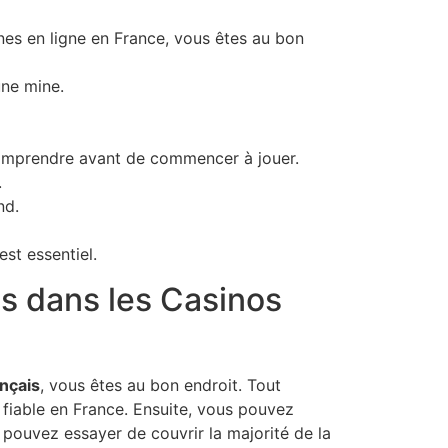
nes en ligne en France, vous êtes au bon
une mine.
s comprendre avant de commencer à jouer.
.
nd.
est essentiel.
s dans les Casinos
ançais
, vous êtes au bon endroit. Tout
 fiable en France. Ensuite, vous pouvez
pouvez essayer de couvrir la majorité de la