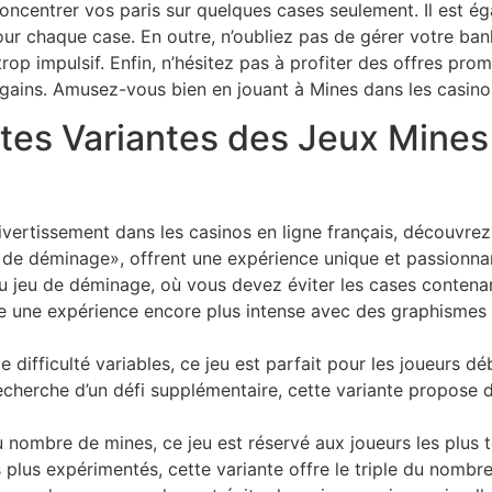
concentrer vos paris sur quelques cases seulement. Il est é
our chaque case. En outre, n’oubliez pas de gérer votre ba
rop impulsif. Enfin, n’hésitez pas à profiter des offres pro
 gains. Amusez-vous bien en jouant à Mines dans les casinos
ntes Variantes des Jeux Mines
ivertissement dans les casinos en ligne français, découvrez
 de déminage», offrent une expérience unique et passionna
du jeu de déminage, où vous devez éviter les cases contena
e une expérience encore plus intense avec des graphismes 
difficulté variables, ce jeu est parfait pour les joueurs d
recherche d’un défi supplémentaire, cette variante propose
nombre de mines, ce jeu est réservé aux joueurs les plus t
s plus expérimentés, cette variante offre le triple du nombr