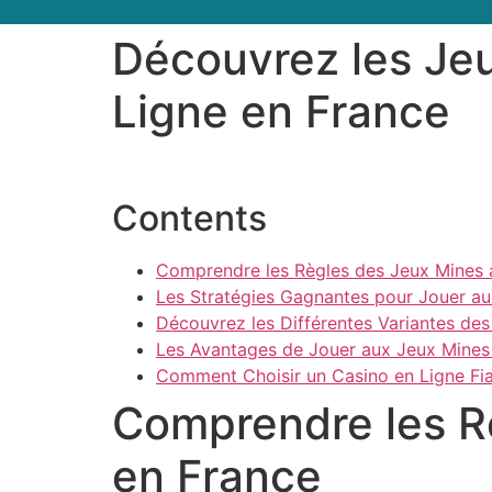
Découvrez les Je
Ligne en France
Contents
Comprendre les Règles des Jeux Mines 
Les Stratégies Gagnantes pour Jouer au
Découvrez les Différentes Variantes des
Les Avantages de Jouer aux Jeux Mines
Comment Choisir un Casino en Ligne Fia
Comprendre les R
en France