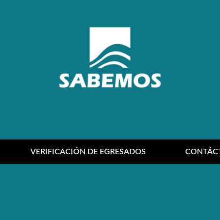
VERIFICACIÓN DE EGRESADOS
CONTÁC