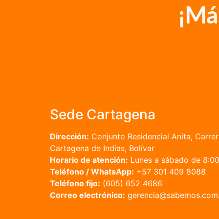
¡Má
Sede Cartagena
Dirección:
Conjunto Residencial Anita, Carrer
Cartagena de Indias, Bolívar
Horario de atención:
Lunes a sábado de 8:00 
Teléfono / WhatsApp:
+57 301 409 8088
Teléfono fijo:
(605) 652 4686
Correo electrónico:
gerencia@sabemos.com