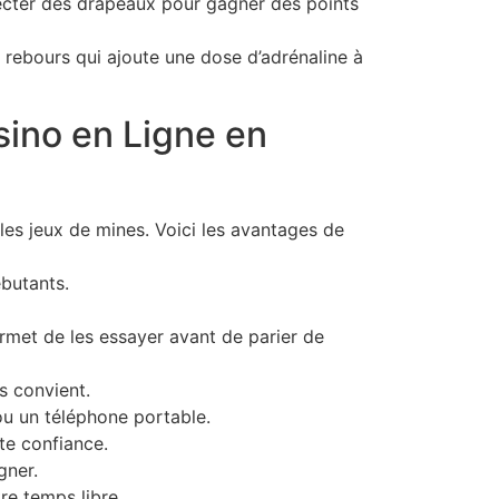
lecter des drapeaux pour gagner des points
 rebours qui ajoute une dose d’adrénaline à
ino en Ligne en
les jeux de mines. Voici les avantages de
ébutants.
rmet de les essayer avant de parier de
s convient.
 ou un téléphone portable.
te confiance.
gner.
re temps libre.