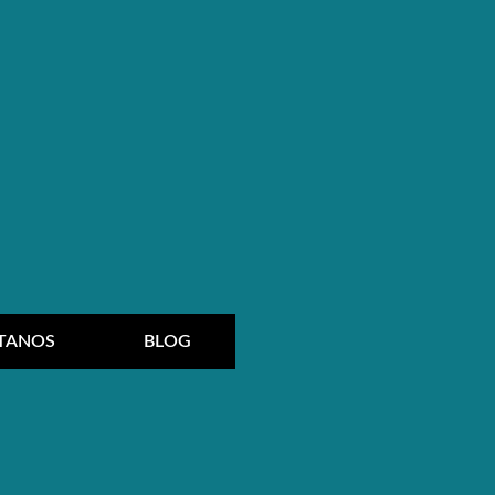
TANOS
BLOG