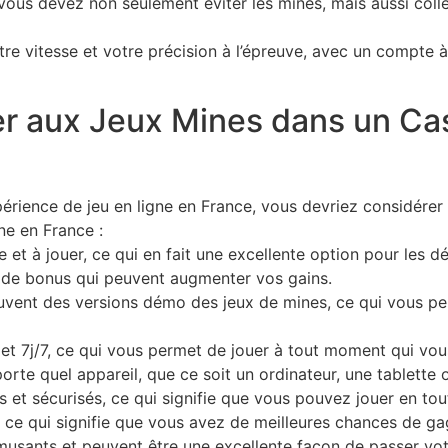
 vous devez non seulement éviter les mines, mais aussi col
e vitesse et votre précision à l’épreuve, avec un compte à
r aux Jeux Mines dans un Cas
périence de jeu en ligne en France, vous devriez considérer 
ne en France :
 et à jouer, ce qui en fait une excellente option pour les d
 et de bonus qui peuvent augmenter vos gains.
ouvent des versions démo des jeux de mines, ce qui vous pe
et 7j/7, ce qui vous permet de jouer à tout moment qui vou
orte quel appareil, que ce soit un ordinateur, une tablette
s et sécurisés, ce qui signifie que vous pouvez jouer en tou
és, ce qui signifie que vous avez de meilleures chances de ga
musants et peuvent être une excellente façon de passer vot