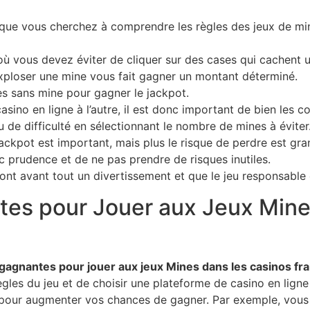
 que vous cherchez à comprendre les règles des jeux de mi
où vous devez éviter de cliquer sur des cases qui cachent 
xploser une mine vous fait gagner un montant déterminé.
ses sans mine pour gagner le jackpot.
casino en ligne à l’autre, il est donc important de bien le
 de difficulté en sélectionnant le nombre de mines à éviter
jackpot est important, mais plus le risque de perdre est gra
ec prudence et de ne pas prendre de risques inutiles.
sont avant tout un divertissement et que le jeu responsable 
tes pour Jouer aux Jeux Mine
 gagnantes pour jouer aux jeux Mines dans les casinos fr
ègles du jeu et de choisir une plateforme de casino en ligne
 pour augmenter vos chances de gagner. Par exemple, vous 