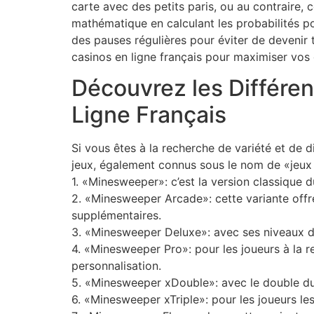
carte avec des petits paris, ou au contraire, 
mathématique en calculant les probabilités p
des pauses régulières pour éviter de devenir t
casinos en ligne français pour maximiser vos
Découvrez les Différe
Ligne Français
Si vous êtes à la recherche de variété et de d
jeux, également connus sous le nom de «jeux
1. «Minesweeper»: c’est la version classique 
2. «Minesweeper Arcade»: cette variante offr
supplémentaires.
3. «Minesweeper Deluxe»: avec ses niveaux de 
4. «Minesweeper Pro»: pour les joueurs à la 
personnalisation.
5. «Minesweeper xDouble»: avec le double du 
6. «Minesweeper xTriple»: pour les joueurs le